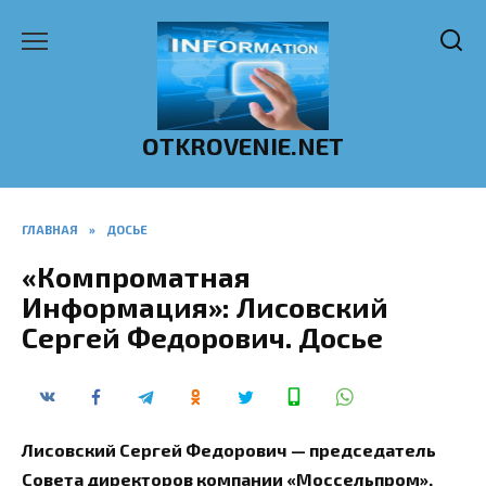
Перейти
к
содержанию
OTKROVENIE.NET
ГЛАВНАЯ
»
ДОСЬЕ
«Компроматная
Информация»: Лисовский
Сергей Федорович. Досье
Лисовский Сергей Федорович — председатель
Совета директоров компании «Моссельпром»,