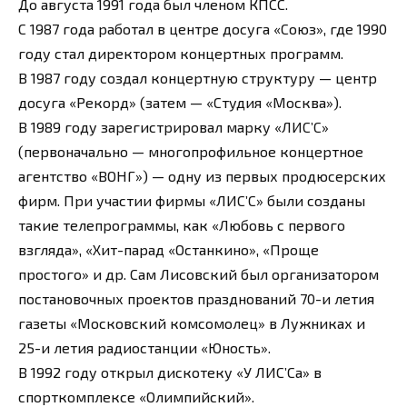
До августа 1991 года был членом КПСС.
С 1987 года работал в центре досуга «Союз», где 1990
году стал директором концертных программ.
В 1987 году создал концертную структуру — центр
досуга «Рекорд» (затем — «Студия «Москва»).
В 1989 году зарегистрировал марку «ЛИС’С»
(первоначально — многопрофильное концертное
агентство «ВОНГ») — одну из первых продюсерских
фирм. При участии фирмы «ЛИС’С» были созданы
такие телепрограммы, как «Любовь с первого
взгляда», «Хит-парад «Останкино», «Проще
простого» и др. Сам Лисовский был организатором
постановочных проектов празднований 70-и летия
газеты «Московский комсомолец» в Лужниках и
25-и летия радиостанции «Юность».
В 1992 году открыл дискотеку «У ЛИС’Са» в
спорткомплексе «Олимпийский».