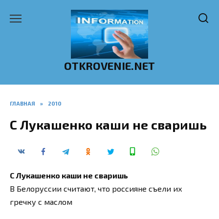
Перейти
к
содержанию
OTKROVENIE.NET
ГЛАВНАЯ
»
2010
С Лукашенко каши не сваришь
С Лукашенко каши не сваришь
В Белоруссии считают, что россияне съели их
гречку с маслом