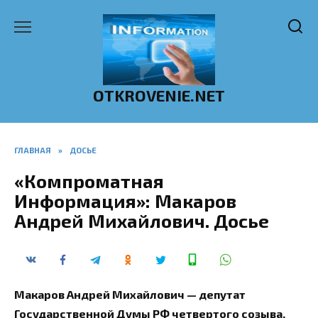
Перейти
к
содержанию
OTKROVENIE.NET
ГЛАВНАЯ
»
ДОСЬЕ
«Компроматная
Информация»: Макаров
Андрей Михайлович. Досье
Макаров Андрей Михайлович — депутат
Государственной Думы РФ четвертого созыва,