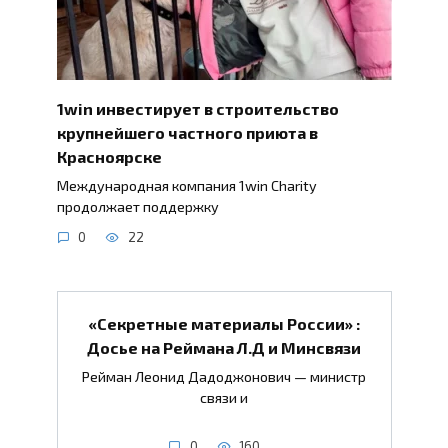
1win инвестирует в строительство
крупнейшего частного приюта в
Красноярске
Международная компания 1win Charity
продолжает поддержку
0
22
«Секретные материалы России» :
Досье на Реймана Л.Д и Минсвязи
Рейман Леонид Дадоджонович — министр
связи и
0
160