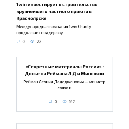
1win инвестирует в строительство
крупнейшего частного приюта в
Красноярске
Международная компания 1win Charity
продолжает поддержку
0
22
«Секретные материалы России» :
Досье на Реймана Л.Д и Минсвязи
Рейман Леонид Дадоджонович — министр
связи и
0
162