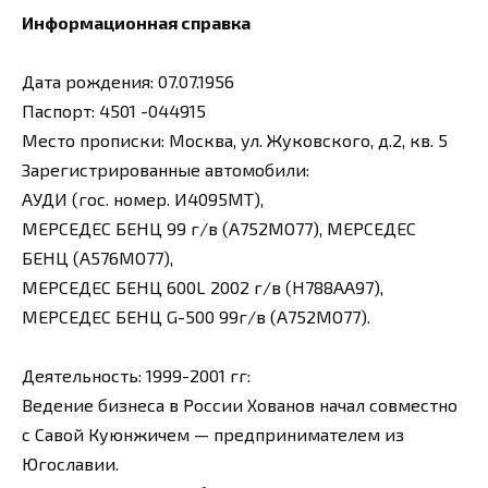
Информационная справка
Дата рождения: 07.07.1956
Паспорт: 4501 -044915
Место прописки: Москва, ул. Жуковского, д.2, кв. 5
Зарегистрированные автомобили:
АУДИ (гос. номер. И4095МТ),
МЕРСЕДЕС БЕНЦ 99 г/в (А752МО77), МЕРСЕДЕС
БЕНЦ (А576МО77),
МЕРСЕДЕС БЕНЦ 600L 2002 г/в (Н788АА97),
МЕРСЕДЕС БЕНЦ G-500 99г/в (А752МО77).
Деятельность: 1999-2001 гг:
Ведение бизнеса в России Хованов начал совместно
с Савой Куюнжичем — предпринимателем из
Югославии.