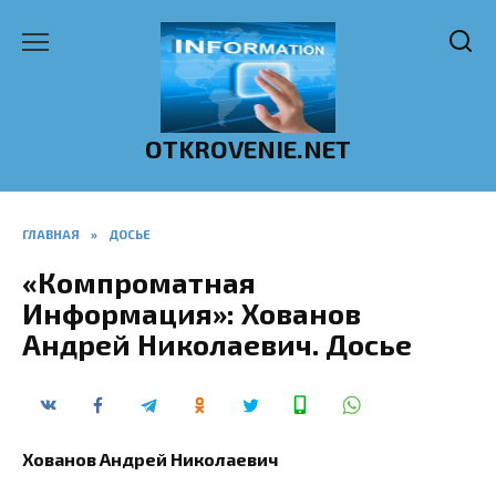
Перейти
к
содержанию
OTKROVENIE.NET
ГЛАВНАЯ
»
ДОСЬЕ
«Компроматная
Информация»: Хованов
Андрей Николаевич. Досье
Хованов Андрей Николаевич