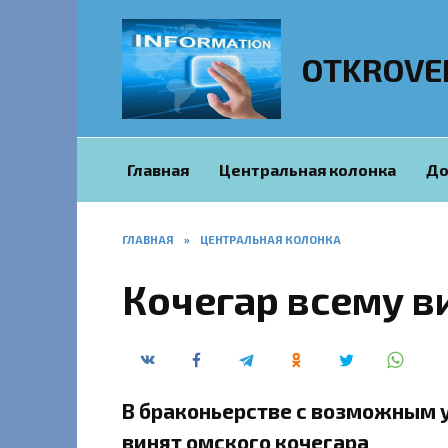
Перейти
к
содержанию
OTKROVE
Главная
Центральная колонка
До
ГЛАВНАЯ
»
ЦЕНТРАЛЬНАЯ КОЛОНКА
Кочегар всему в
В браконьерстве с возможным 
винят омского кочегара