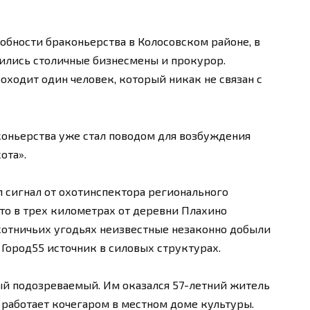
обности браконьерства в Колосовском районе, в
тились столичные бизнесмены и прокурор.
оходит один человек, который никак не связан с
коньерства уже стал поводом для возбуждения
ота».
пил сигнал от охотинспектора регионального
что в трех километрах от деревни Плахино
хотничьих угодьях неизвестные незаконно добыли
 Город55 источник в силовых структурах.
ый подозреваемый. Им оказался 57-летний житель
 работает кочегаром в местном доме культуры.