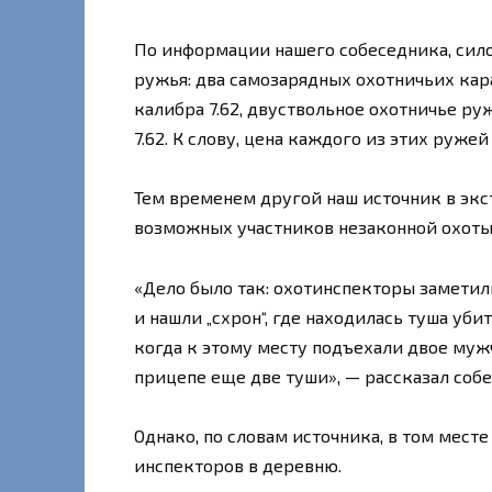
По информации нашего собеседника, сил
ружья: два самозарядных охотничьих кар
калибра 7.62, двуствольное охотничье ру
7.62. К слову, цена каждого из этих ружей
Тем временем другой наш источник в экс
возможных участников незаконной охоты 
«Дело было так: охотинспекторы заметил
и нашли „схрон“, где находилась туша уби
когда к этому месту подъехали двое мужч
прицепе еще две туши», — рассказал собе
Однако, по словам источника, в том мест
инспекторов в деревню.