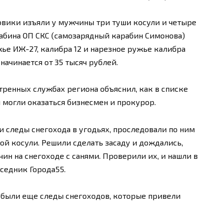
овики изъяли у мужчины три туши косули и четыре
абина ОП СКС (самозарядный карабин Симонова)
жье ИЖ-27, калибра 12 и нарезное ружье калибра
 начинается от 35 тысяч рублей.
тренных службах региона объяснил, как в списке
могли оказаться бизнесмен и прокурор.
и следы снегохода в угодьях, проследовали по ним
той косули. Решили сделать засаду и дождались,
ин на снегоходе с санями. Проверили их, и нашли в
седник Города55.
е были еще следы снегоходов, которые привели