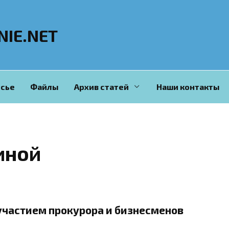
NIE.NET
сье
Файлы
Архив статей
Наши контакты
иной
участием прокурора и бизнесменов