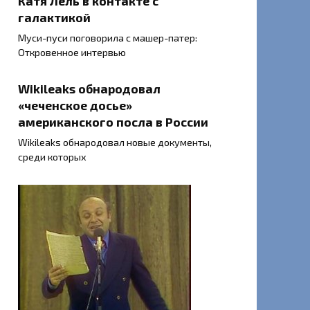
Катя Лель в контакте с
галактикой
Муси-пуси поговорила с машер-патер:
Откровенное интервью
Wikileaks обнародовал
«чеченское досье»
американского посла в России
Wikileaks обнародовал новые документы,
среди которых