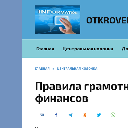
Перейти
к
содержанию
OTKROVE
Главная
Центральная колонка
До
ГЛАВНАЯ
»
ЦЕНТРАЛЬНАЯ КОЛОНКА
Правила грамот
финансов