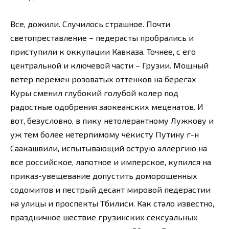
Все, дожили. Случилось страшное. Почти
светопреставление – педерасты пробрались и
приступили к оккупации Кавказа. Точнее, с его
центральной и ключевой части – Грузии. Мощный
ветер перемен розоватых оттенков на берегах
Куры сменил глубокий голубой колер под
радостные одобрения заокеанских меценатов. И
вот, безусловно, в пику нетолерантному Лужкову и
уж тем более нетерпимому чекисту Путину г-н
Саакашвили, испытывающий острую аллергию на
все российское, лапотное и имперское, купился на
приказ-увещевание допустить доморощенных
содомитов и пестрый десант мировой педерастии
на улицы и проспекты Тбилиси. Как стало известно,
праздничное шествие грузинских сексуальных