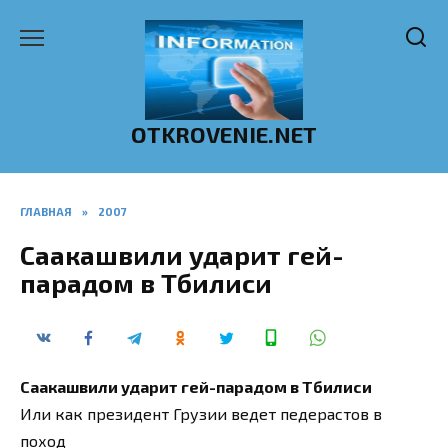
Перейти
к
содержанию
OTKROVENIE.NET
ГЛАВНАЯ
»
2007
Саакашвили ударит гей-
парадом в Тбилиси
Саакашвили ударит гей-парадом в Тбилиси
Или как президент Грузии ведет педерастов в
поход