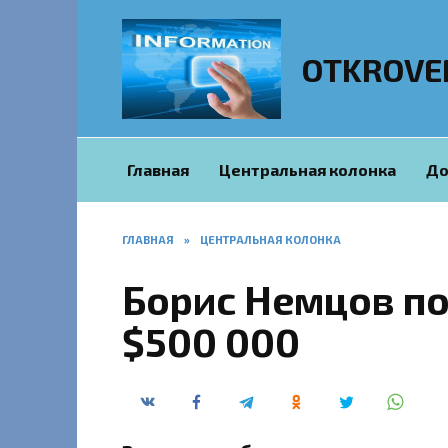
Перейти
к
содержанию
OTKROVE
Главная
Центральная колонка
До
ГЛАВНАЯ
»
ЦЕНТРАЛЬНАЯ КОЛОНКА
Борис Немцов по
$500 000