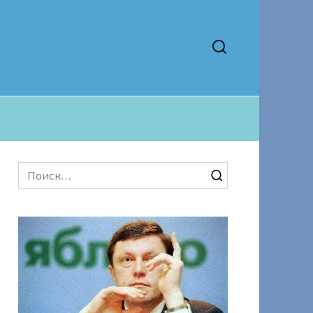
Search
for: