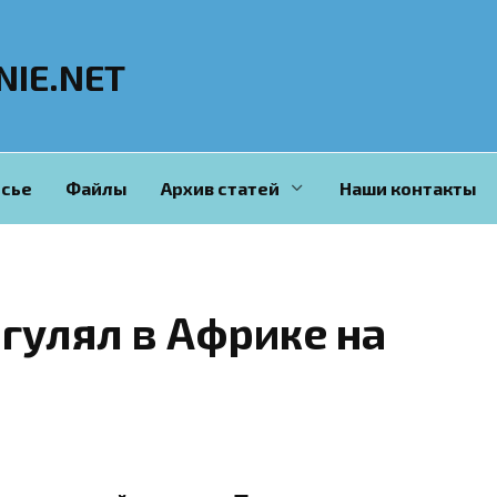
NIE.NET
сье
Файлы
Архив статей
Наши контакты
гулял в Африке на