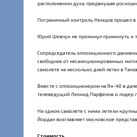
расположении духа, предвкушая роскош
Пограничный контроль Немцов прошел в
Юрий Шевчук не преминул примкнуть к 
Сопредседатель оппозиционного движени
свободное от несанкционированных митин
самолете на несколько дней летал в Танз
Вместе с оппозиционером на Як-40 в дал
телеведущий Леонид Парфенов и лидер 
На одном самолете с ними летели крупн
Йордан возглавляет московское представ
Стоимость