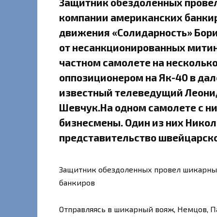
Защитник обездоленных провел
компании американских банки
движения «Солидарность» Бори
от несанкционированных митинг
частном самолете на несколько
оппозиционером на Як-40 в да
известный телеведущий Леони
Шевчук.На одном самолете с н
бизнесмены. Один из них Нико
представительство швейцарско
Защитник обездоленных провел шикарный
банкиров
Отправляясь в шикарный вояж, Немцов, П