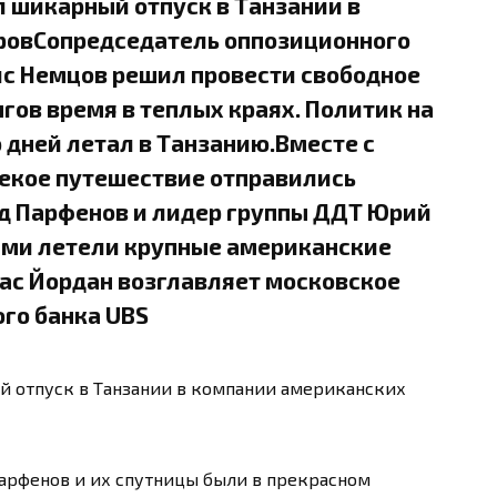
 шикарный отпуск в Танзании в
ровСопредседатель оппозиционного
с Немцов решил провести свободное
ов время в теплых краях. Политик на
 дней летал в Танзанию.Вместе с
лекое путешествие отправились
д Парфенов и лидер группы ДДТ Юрий
ими летели крупные американские
лас Йордан возглавляет московское
го банка UBS
 отпуск в Танзании в компании американских
арфенов и их спутницы были в прекрасном