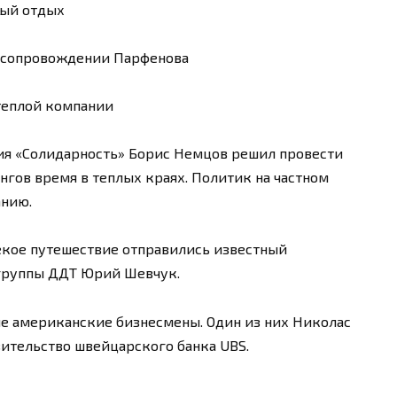
ный отдых
 сопровождении Парфенова
теплой компании
я «Солидарность» Борис Немцов решил провести
гов время в теплых краях. Политик на частном
анию.
екое путешествие отправились известный
группы ДДТ Юрий Шевчук.
ые американские бизнесмены. Один из них Николас
ительство швейцарского банка UBS.