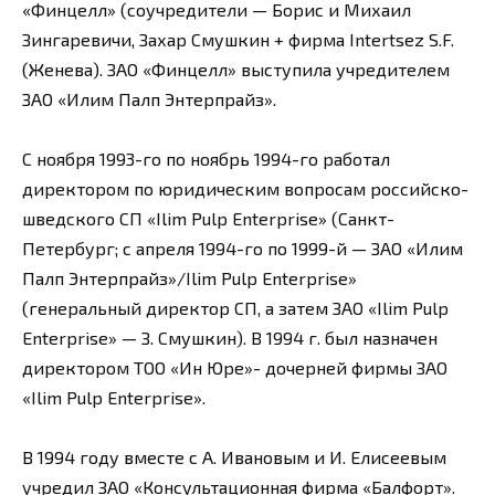
«Финцелл» (соучредители — Борис и Михаил
Зингаревичи, Захар Смушкин + фирма Intertsez S.F.
(Женева). ЗАО «Финцелл» выступила учредителем
ЗАО «Илим Палп Энтерпрайз».
С ноября 1993-го по ноябрь 1994-го работал
директором по юридическим вопросам российско-
шведского СП «Ilim Pulp Enterprise» (Санкт-
Петербург; с апреля 1994-го по 1999-й — ЗАО «Илим
Палп Энтерпрайз»/Ilim Pulp Enterprise»
(генеральный директор СП, а затем ЗАО «Ilim Pulp
Enterprise» — З. Смушкин). В 1994 г. был назначен
директором ТОО «Ин Юре»- дочерней фирмы ЗАО
«Ilim Pulp Enterprise».
В 1994 году вместе с А. Ивановым и И. Елисеевым
учредил ЗАО «Консультационная фирма «Балфорт».