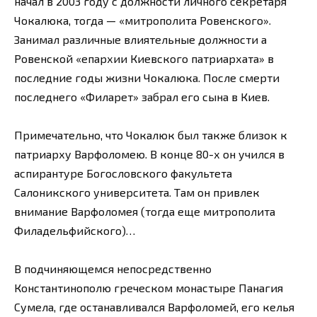
начал в 2003 году с должности личного секретаря
Чокалюка, тогда — «митрополита Ровенского».
Занимал различные влиятельные должности а
Ровенской «епархии Киевского патриархата» в
последние годы жизни Чокалюка. После смерти
последнего «Филарет» забрал его сына в Киев.
Примечательно, что Чокалюк был также близок к
патриарху Варфоломею. В конце 80-х он учился в
аспирантуре Богословского факультета
Салоникского университета. Там он привлек
внимание Варфоломея (тогда еще митрополита
Филадельфийского)…
В подчиняющемся непосредственно
Константинополю греческом монастыре Панагия
Сумела, где останавливался Варфоломей, его келья