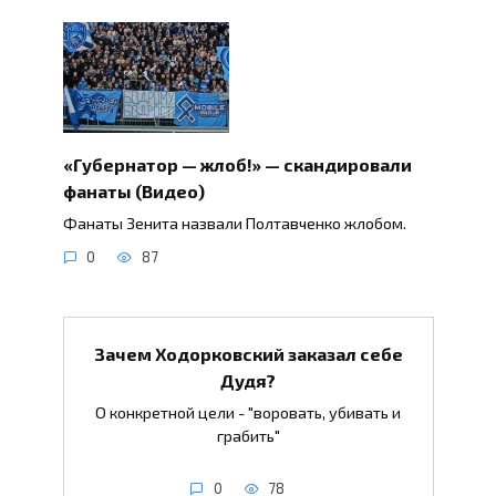
«Губернатор — жлоб!» — скандировали
фанаты (Видео)
Фанаты Зенита назвали Полтавченко жлобом.
0
87
Зачем Ходорковский заказал себе
Дудя?
О конкретной цели - "воровать, убивать и
грабить"
0
78