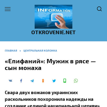
Перейти
к
содержанию
OTKROVENIE.NET
ГЛАВНАЯ
»
ЦЕНТРАЛЬНАЯ КОЛОНКА
«Епифаний»: Мужик в рясе —
сын монаха
Свара двух вожаков украинских
раскольников похоронила надежды на
создание «единой национальной церкви»