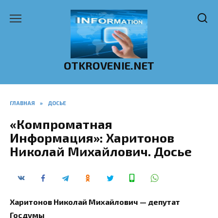
Перейти
к
содержанию
OTKROVENIE.NET
ГЛАВНАЯ
»
ДОСЬЕ
«Компроматная
Информация»: Харитонов
Николай Михайлович. Досье
Харитонов Николай Михайлович — депутат
Госдумы