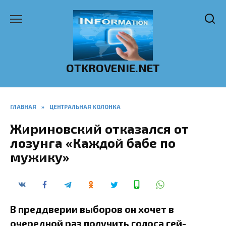
Перейти
к
содержанию
OTKROVENIE.NET
ГЛАВНАЯ
»
ЦЕНТРАЛЬНАЯ КОЛОНКА
Жириновский отказался от
лозунга «Каждой бабе по
мужику»
В преддверии выборов он хочет в
очередной раз получить голоса гей-