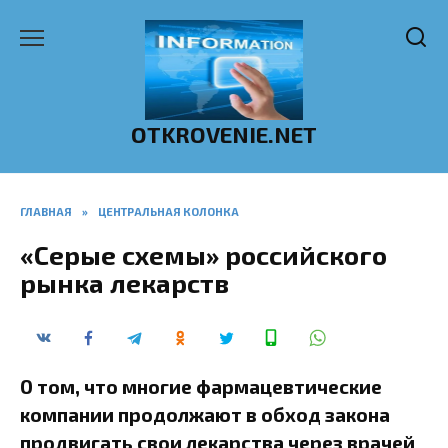
Перейти
к
содержанию
OTKROVENIE.NET
ГЛАВНАЯ
»
ЦЕНТРАЛЬНАЯ КОЛОНКА
«Серые схемы» российского
рынка лекарств
О том, что многие фармацевтические
компании продолжают в обход закона
продвигать свои лекарства через врачей