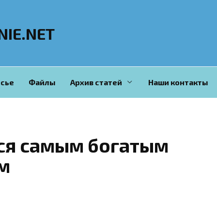
NIE.NET
сье
Файлы
Архив статей
Наши контакты
ся самым богатым
м