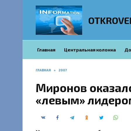
Перейти
к
содержанию
OTKROVE
Главная
Центральная колонка
До
ГЛАВНАЯ
»
2007
Миронов оказал
«левым» лидеро