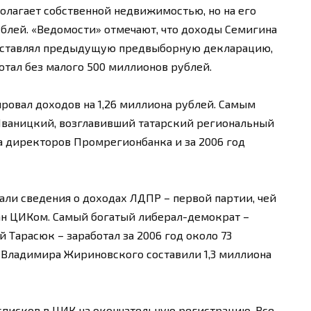
сполагает собственной недвижимостью, но на его
ублей. «Ведомости» отмечают, что доходы Семигина
редставлял предыдущую предвыборную декларацию,
отал без малого 500 миллионов рублей.
овал доходов на 1,26 миллиона рублей. Самым
ваницкий, возглавивший татарский региональный
та директоров Промрегионбанка и за 2006 год
ли сведения о доходах ЛДПР – первой партии, чей
ан ЦИКом. Самый богатый либерал-демократ –
Тарасюк – заработал за 2006 год около 73
Владимира Жириновского составили 1,3 миллиона
 списков в ЦИК на окончательную регистрацию. Все