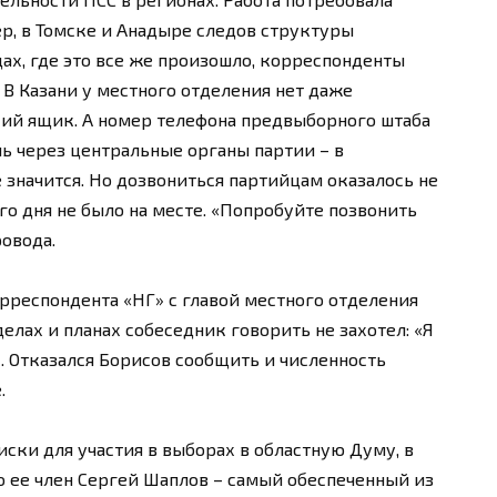
ер, в Томске и Анадыре следов структуры
ах, где это все же произошло, корреспонденты
 В Казани у местного отделения нет даже
кий ящик. А номер телефона предвыборного штаба
шь через центральные органы партии – в
 значится. Но дозвониться партийцам оказалось не
его дня не было на месте. «Попробуйте позвонить
ровода.
орреспондента «НГ» с главой местного отделения
елах и планах собеседник говорить не захотел: «Я
 Отказался Борисов сообщить и численность
.
иски для участия в выборах в областную Думу, в
о ее член Сергей Шаплов – самый обеспеченный из