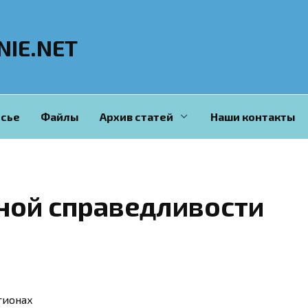
NIE.NET
сье
Файлы
Архив статей
Наши контакты
ной справедливости
гионах