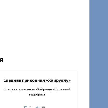
я
Спецназ прикончил «Хайруллу»
Спецназ прикончил «Хайруллу»Кровавый
террорист
0
38