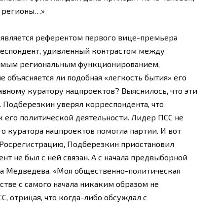
в регионы…»
 является референтом первого вице-премьера
еспондент, удивленный контрастом между
чимым региональным функционированием,
не объясняется ли подобная «легкость бытия» его
вному куратору нацпроектов? Выяснилось, что эти
. Подберезкин уверял корреспондента, что
 его политической деятельности. Лидер ПСС не
го куратора нацпроектов помогла партии. И вот
в Росрегистрацию, Подберезкин приостановил
нт не был с ней связан. А с начала предвыборной
та Медведева. «Моя общественно-политическая
стве с самого начала никаким образом не
С, отрицая, что когда-либо обсуждал с