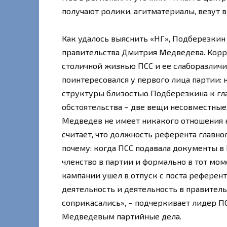
получают ролики, агитматериалы, везут 
Как удалось выяснить «НГ», Подберезкин
правительства Дмитрия Медведева. Корр
столичной жизнью ПСС и ее слаборазли
поинтересовался у первого лица партии: 
структуры близостью Подберезкина к гла
обстоятельства – две вещи несовместные
Медведев не имеет никакого отношения к
считает, что должность референта главно
почему: когда ПСС подавала документы 
членство в партии и формально в тот моме
кампании ушел в отпуск с поста референ
деятельность и деятельность в правитель
соприкасались», – подчеркивает лидер ПС
Медведевым партийные дела.