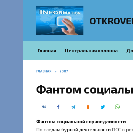
Перейти
к
содержанию
OTKROVE
Главная
Центральная колонка
До
ГЛАВНАЯ
»
2007
Фантом социаль
Фантом социальной справедливости
По следам бурной деятельности ПСС в ре