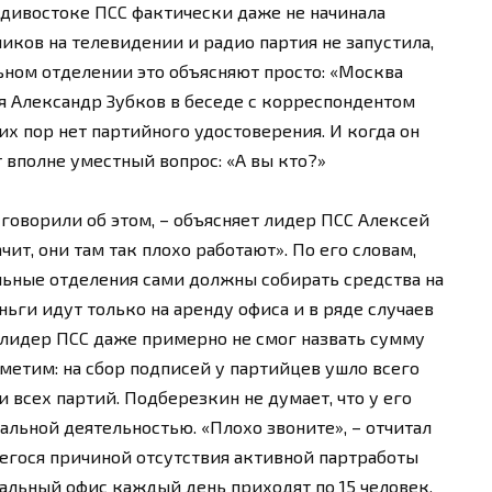
адивостоке ПСС фактически даже не начинала
ков на телевидении и радио партия не запустила,
ьном отделении это объясняют просто: «Москва
ия Александр Зубков в беседе с корреспондентом
 сих пор нет партийного удостоверения. И когда он
 вполне уместный вопрос: «А вы кто?»
 говорили об этом, – объясняет лидер ПСС Алексей
ит, они там так плохо работают». По его словам,
льные отделения сами должны собирать средства на
ьги идут только на аренду офиса и в ряде случаев
 лидер ПСС даже примерно не смог назвать сумму
метим: на сбор подписей у партийцев ушло всего
и всех партий. Подберезкин не думает, что у его
альной деятельностью. «Плохо звоните», – отчитал
егося причиной отсутствия активной партработы
тральный офис каждый день приходят по 15 человек,