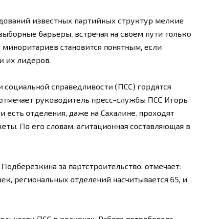
дований известных партийных структур мелкие
ыборные барьеры, встречая на своем пути только
е миноритариев становится понятным, если
и их лидеров.
 социальной справедливости (ПСС) гордятся
 отмечает руководитель пресс-службы ПСС Игорь
и есть отделения, даже на Сахалине, проходят
еты. По его словам, агитационная составляющая в
 Подберезкина за партстроительство, отмечает:
овек, региональных отделений насчитывается 65, и
ельности ПСС в регионах. Работа потребовала