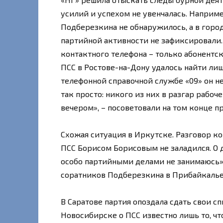
усилий и успехом не увенчалась. Наприм
Подберезкина не обнаружилось, а в город
партийной активности не зафиксировали.
контактного телефона – только абонентс
ПСС в Ростове-на-Дону удалось найти ли
телефонной справочной службе «09» он не
так просто: никого из них в разгар рабоч
вечером», – посоветовали на том конце п
Схожая ситуация в Иркутске. Разговор к
ПСС Борисом Борисовым не заладился. О д
особо партийными делами не занимаюсь».
соратников Подберезкина в Прибайкалье
В Саратове партия опоздала сдать свои сп
Новосибирске о ПСС известно лишь то, чт