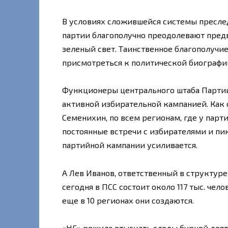
В условиях сложившейся системы пресле
партии благополучно преодолевают предв
зеленый свет. Таинственное благополучи
присмотреться к политической биографи
Функционеры центрального штаба Партии
активной избирательной кампанией. Как
Семенихин, по всем регионам, где у парти
постоянные встречи с избирателями и пик
партийной кампании усиливается.
А Лев Иванов, ответственный в структуре
сегодня в ПСС состоит около 117 тыс. чел
еще в 10 регионах они создаются.
«НГ» решила отыскать следы бурной деят