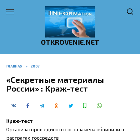
Перейти
к
содержанию
OTKROVENIE.NET
ГЛАВНАЯ
»
2007
«Секретные материалы
России» : Краж-тест
Краж-тест
Организаторов единого госэкзамена обвинили в
растратах госсредств