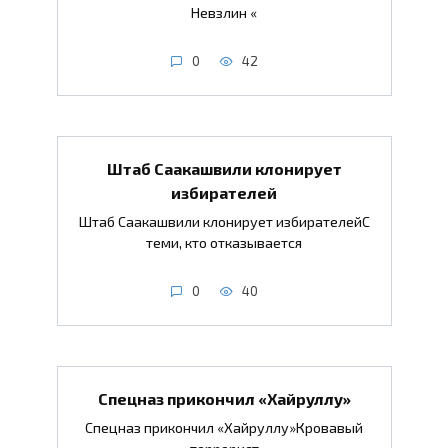
Невзлин «
0
42
Штаб Саакашвили клонирует
избирателей
Штаб Саакашвили клонирует избирателейС
теми, кто отказывается
0
40
Спецназ прикончил «Хайруллу»
Спецназ прикончил «Хайруллу»Кровавый