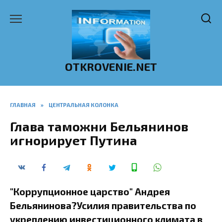
Перейти
к
содержанию
OTKROVENIE.NET
ГЛАВНАЯ
»
ЦЕНТРАЛЬНАЯ КОЛОНКА
Глава таможни Бельянинов
игнорирует Путина
"Коррупционное царство" Андрея
Бельянинова?Усилия правительства по
укреплению инвестиционного климата в