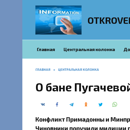
Перейти
к
содержанию
OTKROVE
Главная
Центральная колонка
До
ГЛАВНАЯ
»
ЦЕНТРАЛЬНАЯ КОЛОНКА
О бане Пугачево
Конфликт Примадонны и Минпр
Чиновники поручили милиции пр