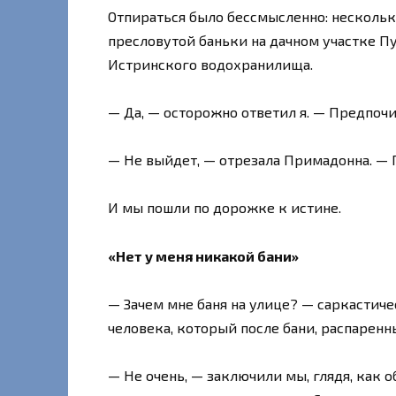
Отпираться было бессмысленно: нескольк
пресловутой баньки на дачном участке П
Истринского водохранилища.
— Да, — осторожно ответил я. — Предпоч
— Не выйдет, — отрезала Примадонна. — 
И мы пошли по дорожке к истине.
«Нет у меня никакой бани»
— Зачем мне баня на улице? — саркастич
человека, который после бани, распаренн
— Не очень, — заключили мы, глядя, как о