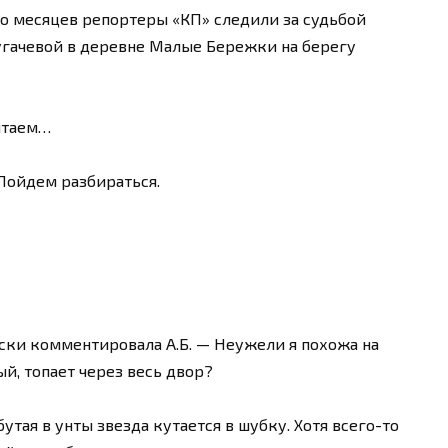
о месяцев репортеры «КП» следили за судьбой
угачевой в деревне Малые Бережки на берегу
итаем…
Пойдем разбираться.
ески комментировала А.Б. — Неужели я похожа на
ый, топает через весь двор?
бутая в унты звезда кутается в шубку. Хотя всего-то