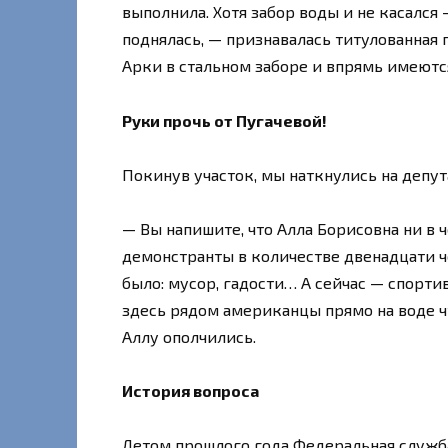
выполнила. Хотя забор воды и не касался
поднялась, — признавалась титулованная
Арки в стальном заборе и впрямь имеются
Руки прочь от Пугачевой!
Покинув участок, мы наткнулись на депу
— Вы напишите, что Алла Борисовна ни в 
демонстранты в количестве двенадцати че
было: мусор, гадости… А сейчас — спорти
здесь рядом американцы прямо на воде чт
Аллу ополчились.
История вопроса
Летом прошлого года Федеральная служб