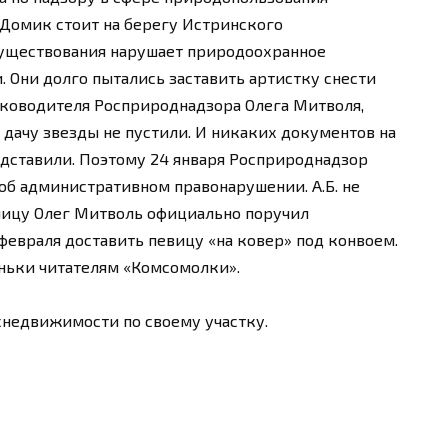
 Домик стоит на берегу Истринского
уществования нарушает природоохранное
. Они долго пытались заставить артистку снести
руководителя Росприроднадзора Олега Митволя,
дачу звезды не пустили. И никаких документов на
едставили. Поэтому 24 января Росприроднадзор
об административном правонарушении. А.Б. не
ницу Олег Митволь официально поручил
февраля доставить певицу «на ковер» под конвоем.
ньки читателям «Комсомолки».
снедвижимости по своему участку.