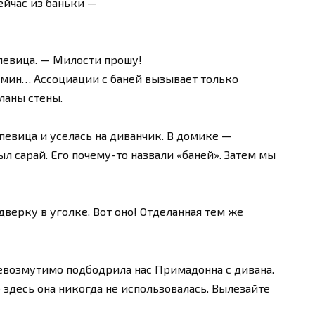
ейчас из баньки —
 певица. — Милости прошу!
амин… Ассоциации с баней вызывает только
ланы стены.
певица и уселась на диванчик. В домике —
был сарай. Его почему-то назвали «баней». Затем мы
верку в уголке. Вот оно! Отделанная тем же
евозмутимо подбодрила нас Примадонна с дивана.
о здесь она никогда не использовалась. Вылезайте