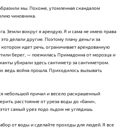
ообразили мы. Похоже, утомленная скандалом
илию чиновника.
га. Земли вокруг я арендую. Я и сама не имею права
ы это делали другие. Поэтому плачу деньги за
о котором идет речь, ограничивает арендованную
стили берег, — поежилась Примадонна от морозца и
канты убирали здесь сантиметр за сантиметром.
ях ведь война прошла. Приходилось вызывать
я небольшой причал и весело раскрашенный
рить расстояние от уреза воды до «бани»,
и этот самый урез подо льдом не углядишь.
забор от воды и сделайте проходы для людей. Я все