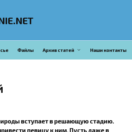
NIE.NET
сье
Файлы
Архив статей
Наши контакты
й
ироды вступает в решающую стадию.
ивести певицу к ним. Пусть даже в