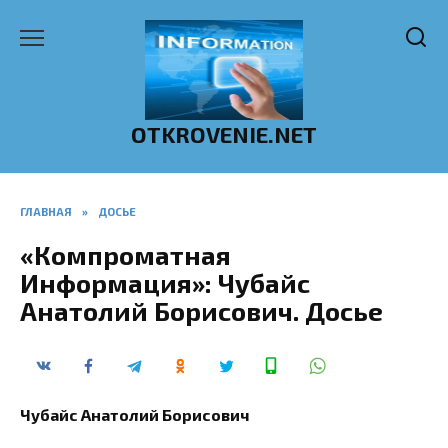
Перейти
к
содержанию
OTKROVENIE.NET
ГЛАВНАЯ
»
ДОСЬЕ
«Компроматная
Информация»: Чубайс
Анатолий Борисович. Досье
Чубайс Анатолий Борисович