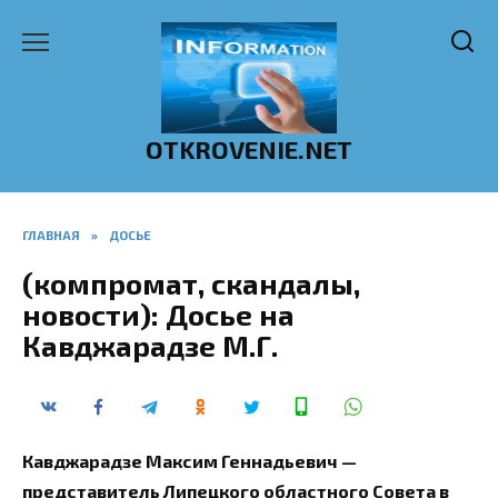
Перейти
к
содержанию
OTKROVENIE.NET
ГЛАВНАЯ
»
ДОСЬЕ
(компромат, скандалы,
новости): Досье на
Кавджарадзе М.Г.
Кавджарадзе Максим Геннадьевич —
представитель Липецкого областного Совета в