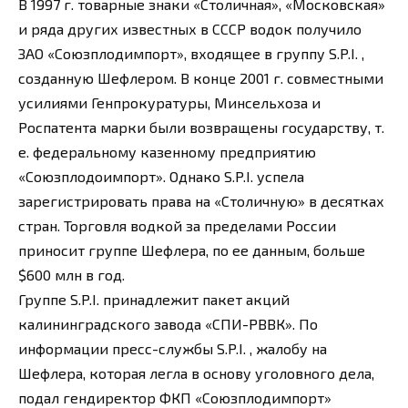
В 1997 г. товарные знаки «Столичная», «Московская»
и ряда других известных в СССР водок получило
ЗАО «Союзплодимпорт», входящее в группу S.P.I. ,
созданную Шефлером. В конце 2001 г. совместными
усилиями Генпрокуратуры, Минсельхоза и
Роспатента марки были возвращены государству, т.
е. федеральному казенному предприятию
«Союзплодоимпорт». Однако S.P.I. успела
зарегистрировать права на «Столичную» в десятках
стран. Торговля водкой за пределами России
приносит группе Шефлера, по ее данным, больше
$600 млн в год.
Группе S.P.I. принадлежит пакет акций
калининградского завода «СПИ-РВВК». По
информации пресс-службы S.P.I. , жалобу на
Шефлера, которая легла в основу уголовного дела,
подал гендиректор ФКП «Союзплодимпорт»