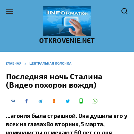
Перейти
к
содержанию
OTKROVENIE.NET
ГЛАВНАЯ
»
ЦЕНТРАЛЬНАЯ КОЛОНКА
Последняя ночь Сталина
(Видео похорон вождя)
...агония была страшной. Она душила его у
всех на глазахВо вторник, 5 марта,
коммунисты отмечают 60 лет со дня