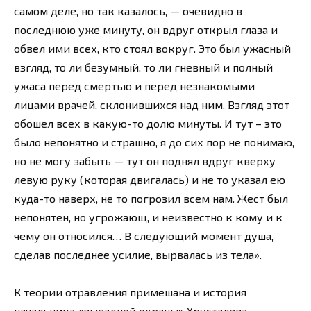
самом деле, но так казалось, — очевидно в
последнюю уже минуту, он вдруг открыл глаза и
обвел ими всех, кто стоял вокруг. Это был ужасный
взгляд, то ли безумный, то ли гневный и полный
ужаса перед смертью и перед незнакомыми
лицами врачей, склонившихся над ним. Взгляд этот
обошел всех в какую-то долю минуты. И тут – это
было непонятно и страшно, я до сих пор не понимаю,
но не могу забыть — тут он поднял вдруг кверху
левую руку (которая двигалась) и не то указал ею
куда-то наверх, не то погрозил всем нам. Жест был
непонятен, но угрожающ, и неизвестно к кому и к
чему он относился… В следующий момент душа,
сделав последнее усилие, вырвалась из тела».
К теории отравления примешана и история
начальника «выездной охраны» Хрусталева,