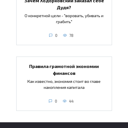
Зачем Ходорковский заказал себе
Дудя?
О конкретной цели - "воровать, убивать и
грабить"
0
78
Правила грамотной экономии
финансов
Как известно, экономия стоит во главе
накопления капитала
0
44