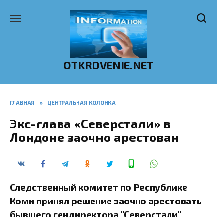
Перейти
к
содержанию
OTKROVENIE.NET
ГЛАВНАЯ
»
ЦЕНТРАЛЬНАЯ КОЛОНКА
Экс-глава «Северстали» в
Лондоне заочно арестован
Следственный комитет по Республике
Коми принял решение заочно арестовать
бывшего гендиректора "Северстали"