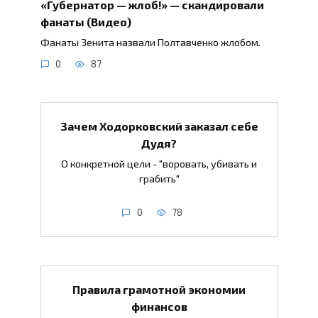
«Губернатор — жлоб!» — скандировали
фанаты (Видео)
Фанаты Зенита назвали Полтавченко жлобом.
0
87
Зачем Ходорковский заказал себе
Дудя?
О конкретной цели - "воровать, убивать и
грабить"
0
78
Правила грамотной экономии
финансов