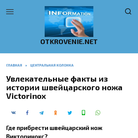
Перейти
к
содержанию
OTKROVENIE.NET
ГЛАВНАЯ
»
ЦЕНТРАЛЬНАЯ КОЛОНКА
Увлекательные факты из
истории швейцарского ножа
Victorinox
Где прибрести швейцарский нож
Викторинокс?