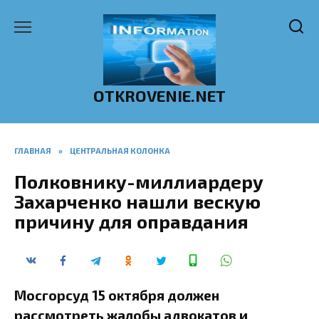
Перейти
к
содержанию
OTKROVENIE.NET
ГЛАВНАЯ
»
ЦЕНТРАЛЬНАЯ КОЛОНКА
Полковнику-миллиардеру
Захарченко нашли вескую
причину для оправдания
Мосгорсуд 15 октября должен
рассмотреть жалобы адвокатов и