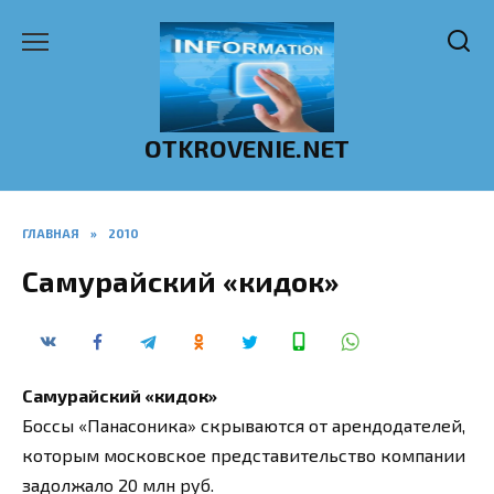
Перейти
к
содержанию
OTKROVENIE.NET
ГЛАВНАЯ
»
2010
Самурайский «кидок»
Самурайский «кидок»
Боссы «Панасоника» скрываются от арендодателей,
которым московское представительство компании
задолжало 20 млн руб.