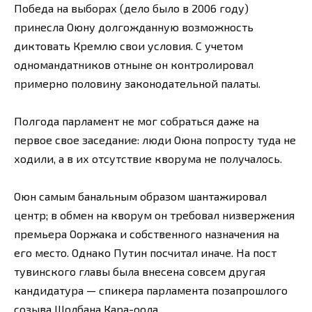
Победа на выборах (дело было в 2006 году)
принесла Оюну долгожданную возможность
диктовать Кремлю свои условия. С учетом
одномандатников отныне он контролировал
примерно половину законодательной палаты.
Полгода парламент не мог собраться даже на
первое свое заседание: люди Оюна попросту туда не
ходили, а в их отсутствие кворума не получалось.
Оюн самым банальным образом шантажировал
центр; в обмен на кворум он требовал низвержения
премьера Ооржака и собственного назначения на
его место. Однако Путин посчитал иначе. На пост
тувинского главы была внесена совсем другая
кандидатура — спикера парламента позапрошлого
созыва Шолбана Кара-оола.