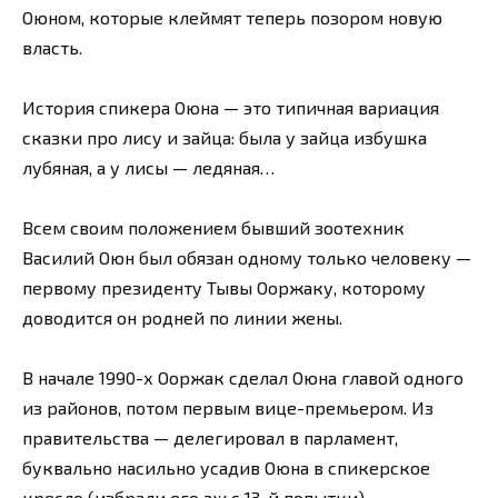
Оюном, которые клеймят теперь позором новую
власть.
История спикера Оюна — это типичная вариация
сказки про лису и зайца: была у зайца избушка
лубяная, а у лисы — ледяная…
Всем своим положением бывший зоотехник
Василий Оюн был обязан одному только человеку —
первому президенту Тывы Ооржаку, которому
доводится он родней по линии жены.
В начале 1990-х Ооржак сделал Оюна главой одного
из районов, потом первым вице-премьером. Из
правительства — делегировал в парламент,
буквально насильно усадив Оюна в спикерское
кресло (избрали его аж с 13-й попытки).