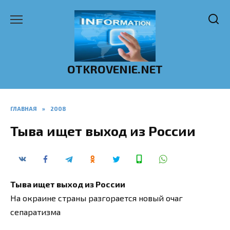
Перейти
к
содержанию
OTKROVENIE.NET
ГЛАВНАЯ
»
2008
Тыва ищет выход из России
Тыва ищет выход из России
На окраине страны разгорается новый очаг
сепаратизма