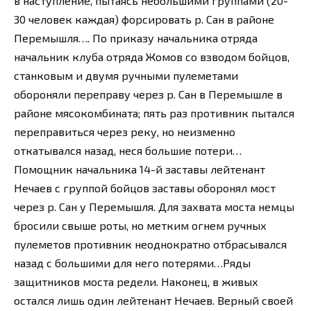
в наступление, пытаясь небольшими группами (20-
30 человек каждая) форсировать р. Сан в районе
Перемышля…. По приказу начальника отряда
начальник клуба отряда Жомов со взводом бойцов,
станковым и двумя ручными пулеметами
обороняли переправу через р. Сан в Перемышле в
районе мясокомбината; пять раз противник пытался
переправиться через реку, но неизменно
откатывался назад, неся большие потери…
Помощник начальника 14-й заставы лейтенант
Нечаев с группой бойцов заставы оборонял мост
через р. Сан у Перемышля. Для захвата моста немцы
бросили свыше роты, но метким огнем ручных
пулеметов противник неоднократно отбрасывался
назад с большими для него потерями…Ряды
защитников моста редели. Наконец, в живых
остался лишь один лейтенант Нечаев. Верный своей