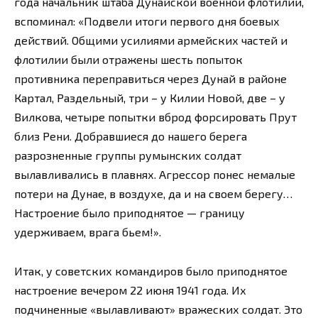
года начальник штаба Дунайской военной флотилии,
вспоминал: «Подвели итоги первого дня боевых
действий. Общими усилиями армейских частей и
флотилии были отражены шесть попыток
противника переправиться через Дунай в районе
Картал, Раздельный, три – у Килии Новой, две – у
Вилкова, четыре попытки вброд форсировать Прут
близ Рени. Добравшиеся до нашего берега
разрозненные группы румынских солдат
вылавливались в плавнях. Агрессор понес немалые
потери на Дунае, в воздухе, да и на своем берегу…
Настроение было приподнятое — границу
удерживаем, врага бьем!».
Итак, у советских командиров было приподнятое
настроение вечером 22 июня 1941 года. Их
подчиненные «вылавливают» вражеских солдат. Это