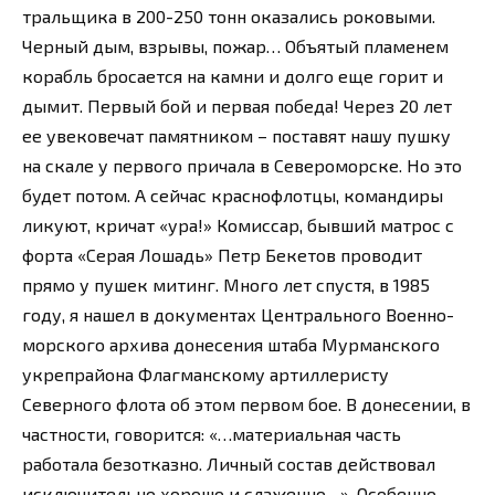
тральщика в 200-250 тонн оказались роковыми.
Черный дым, взрывы, пожар… Объятый пламенем
корабль бросается на камни и долго еще горит и
дымит. Первый бой и первая победа! Через 20 лет
ее увековечат памятником – поставят нашу пушку
на скале у первого причала в Североморске. Но это
будет потом. А сейчас краснофлотцы, командиры
ликуют, кричат «ура!» Комиссар, бывший матрос с
форта «Серая Лошадь» Петр Бекетов проводит
прямо у пушек митинг. Много лет спустя, в 1985
году, я нашел в документах Центрального Военно-
морского архива донесения штаба Мурманского
укрепрайона Флагманскому артиллеристу
Северного флота об этом первом бое. В донесении, в
частности, говорится: «…материальная часть
работала безотказно. Личный состав действовал
исключительно хорошо и слаженно…». Особенно