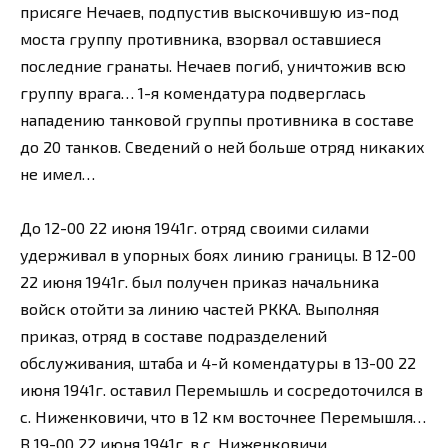
присяге Нечаев, подпустив выскочившую из-под
моста группу противника, взорвал оставшиеся
последние гранаты. Нечаев погиб, уничтожив всю
группу врага… 1-я комендатура подверглась
нападению танковой группы противника в составе
до 20 танков. Сведений о ней больше отряд никаких
не имел…
До 12-00 22 июня 1941г. отряд своими силами
удерживал в упорных боях линию границы. В 12-00
22 июня 1941г. был получен приказ начальника
войск отойти за линию частей РККА. Выполняя
приказ, отряд в составе подразделений
обслуживания, штаба и 4-й комендатуры в 13-00 22
июня 1941г. оставил Перемышль и сосредоточился в
с. Ниженковичи, что в 12 км восточнее Перемышля…
В 19-00 22 июня 1941г. в с. Ниженковичи