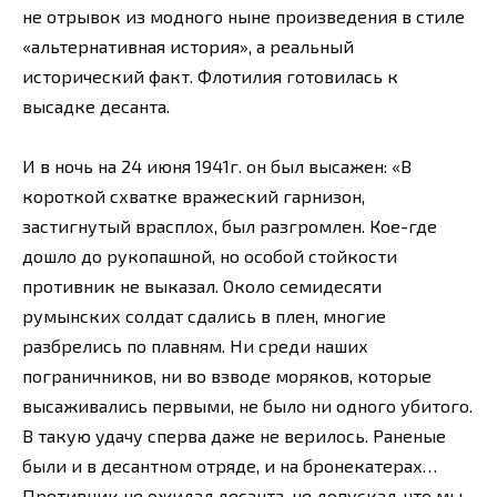
не отрывок из модного ныне произведения в стиле
«альтернативная история», а реальный
исторический факт. Флотилия готовилась к
высадке десанта.
И в ночь на 24 июня 1941г. он был высажен: «В
короткой схватке вражеский гарнизон,
застигнутый врасплох, был разгромлен. Кое-где
дошло до рукопашной, но особой стойкости
противник не выказал. Около семидесяти
румынских солдат сдались в плен, многие
разбрелись по плавням. Ни среди наших
пограничников, ни во взводе моряков, которые
высаживались первыми, не было ни одного убитого.
В такую удачу сперва даже не верилось. Раненые
были и в десантном отряде, и на бронекатерах…
Противник не ожидал десанта, не допускал, что мы