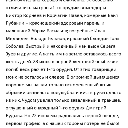
отличились матросы 1-го орудия: комендоры
Виктор Корнеев и Корчагин Павел, номерные Ваня
Рубаник – краснощекий здоровый парень, и
маленький Абрам Васильев; погребные Иван
Медведев, Володя Тельнов, красивый блондин Толя
Соболев, быстрый и находчивый как вьюн Серега
Зуев и другие. А жить им на земле оставалось всего
шесть дней. 28 июня в первой жестокой бомбежке
погиб весь расчет 1-го орудия. От этих товарищей
моих не осталось и следов. В огромной дымящейся
воронке мы нашли только искореженный штык,
обрывки овчинного полушубка и кисть руки одного
из них. Чудом уцелел только заваленный в траншее,
оглушенный снарядный 1-го орудия Дмитрий
Рудыка. Но 22 июня мы радовались первой победе,
первом трофею, а с нашей стороны потерь не было!