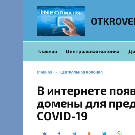
Перейти
к
содержанию
OTKROVE
Главная
Центральная колонка
До
ГЛАВНАЯ
»
ЦЕНТРАЛЬНАЯ КОЛОНКА
В интернете поя
домены для пред
COVID-19