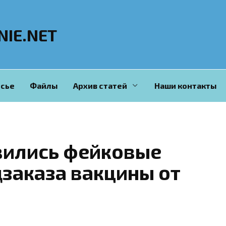
NIE.NET
сье
Файлы
Архив статей
Наши контакты
вились фейковые
заказа вакцины от