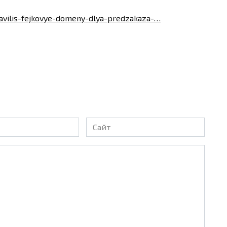
oyavilis-fejkovye-domeny-dlya-predzakaza-…
Сайт