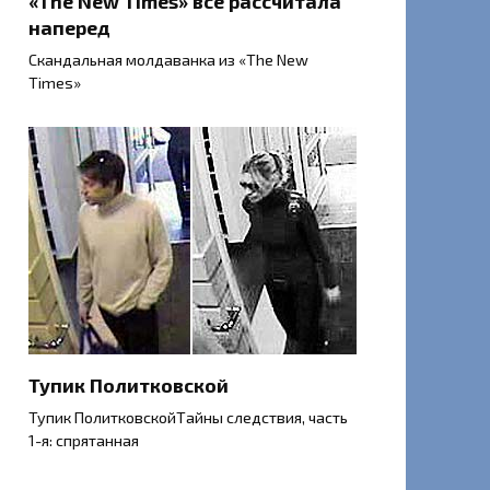
«The New Times» все рассчитала
наперед
Скандальная молдаванка из «The New
Times»
Тупик Политковской
Тупик ПолитковскойТайны следствия, часть
1-я: спрятанная