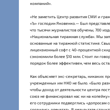
компаний».
«Не заметить Центр развития СМИ и гра
«Ъ» господин Яковенко.— Был представле
что тысячи журналистов обучены, 700 из
«Национальная тиражная служба». Мы за
основанные на тиражной статистике. Свы
лицензионный софт с 40-процентной скидк
сэкономили более $10 млн. Стоит ли гово
порядок более эффективен, чем весь оста
Как объясняет экс-секретарь, никаких п
учрежденных им НКО не было. «Было разн
чтобы доход от деятельности центра посту
союз не финансировал нас ни на копейку»
его сотрудники подверглись «допросам с
грозились опечатать. В результате струк