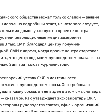
жданского общества может только слепой,— заявил
н довольно подробный отчет, из которого следует,
дательских домов участвуют в проекте центра
пустили революционные медиаизмерения,
ше 3 тыс. СМИ благодаря центру получили
ой. СМИ с апреля, когда проект центра стартовал,
рить, что центр под моим руководством оказался на
льной аппарат союза журналистов».
ротиворечий уставу СЖР в деятельности
огласие с руководством союза. Оно требовало,
пал в казну союза, а я не видел в этом смысла, ведь
,— сказал он. Как утверждает экс-секретарь СЖР,
о стороны руководства союза», офисы организаций
турам господина Яковенко «пришлось съехать из