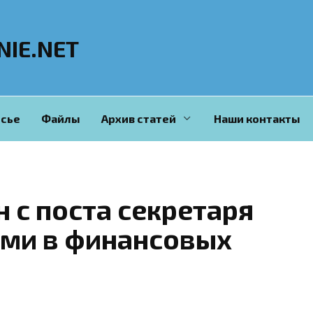
NIE.NET
сье
Файлы
Архив статей
Наши контакты
 с поста секретаря
ями в финансовых