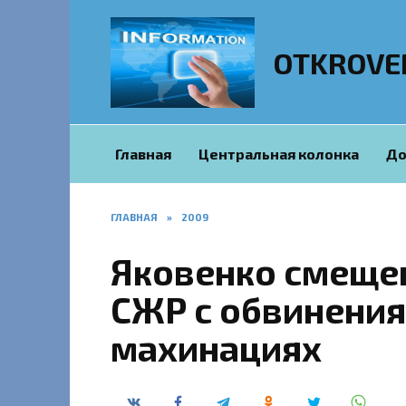
Перейти
к
содержанию
OTKROVE
Главная
Центральная колонка
До
ГЛАВНАЯ
»
2009
Яковенко смещен
СЖР с обвинени
махинациях