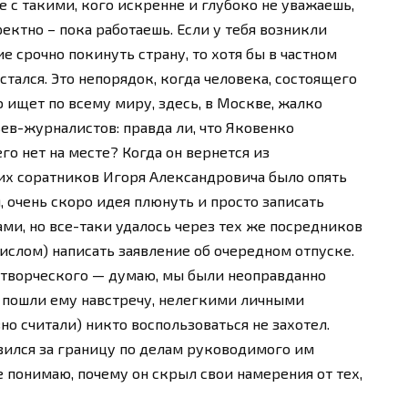
е с такими, кого искренне и глубоко не уважаешь,
ектно – пока работаешь. Если у тебя возникли
 срочно покинуть страну, то хотя бы в частном
стался. Это непорядок, когда человека, состоящего
 ищет по всему миру, здесь, в Москве, жалко
ев-журналистов: правда ли, что Яковенко
го нет на месте? Когда он вернется из
х соратников Игоря Александровича было опять
очень скоро идея плюнуть и просто записать
ми, но все-таки удалось через тех же посредников
ислом) написать заявление об очередном отпуске.
е творческого — думаю, мы были неоправданно
м пошли ему навстречу, нелегкими личными
о считали) никто воспользоваться не захотел.
авился за границу по делам руководимого им
е понимаю, почему он скрыл свои намерения от тех,