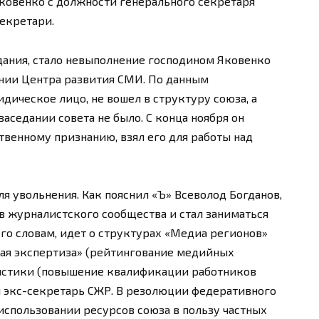
Яковенко с должности генерального секретаря
екретари.
дания, стало невыполнение господином Яковенко
ании Центра развития СМИ. По данным
дическое лицо, не вошел в структуру союза, а
 заседании совета не было. С конца ноября он
твенному признанию, взял его для работы над
ля увольнения. Как пояснил «Ъ» Всеволод Богданов,
в журналистского сообщества и стал заниматься
го словам, идет о структурах «Медиа регионов»
ная экспертиза» (рейтингование медийных
истики (повышение квалификации работников
 экс-секретарь СЖР. В резолюции федеративного
использовании ресурсов союза в пользу частных