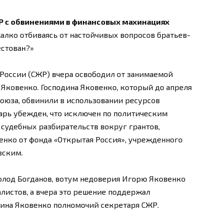
Р с обвинениями в финансовых махинациях
алко отбиваясь от настойчивых вопросов братьев-
естован?»
России (СЖР) вчера освободил от занимаемой
Яковенко. Господина Яковенко, который до апреля
оюза, обвинили в использовании ресурсов
тарь убежден, что исключен по политическим
 судебных разбирательств вокруг грантов,
нко от фонда «Открытая Россия», учрежденного
вским.
олод Богданов, вотум недоверия Игорю Яковенко
листов, а вчера это решение поддержал
дина Яковенко полномочий секретаря СЖР.