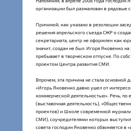
Напомним, в апреле 2008 года господин 
организации был разжалован в рядовые с
Причиной, как указано в резолюции засе
решения апрельского съезда СЖР о созд
секретариата, центр не оформлен как юри
значит, создан не был. Игоря Яковенко на
пребывает в творческом отпуске. По собс
проектом Центра развития СМИ.
Впрочем, эта причина не стала основной д
«Игорь Яковенко давно ушел от интересо
коммерческой деятельностью». Речь, по е
(выставочная деятельность), «Обществен
проектов) и Школе современной журнал
СМИ), соучредителями которых выступил
совета господин Яковенко обвиняется в «