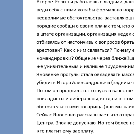
Второе. Если ты работаешь с людьми, даж
веди себя с ними хотя бы формально корр
неодолимые обстоятельства, заставляющие
порядке сообщи о своих планах тем, кто о
в штате организации, организация неделю
отбиваясь от настойчивых вопросов брать
арестован? Как с ним связаться? Почему е
командировки? Общение через ближайши
же унизительным и излишне трудоемким, 
Яковенке прогулы стала овладевать масса
убедить Игоря Александровича (задним ч
Потом он продлил этот отпуск в качеств
покладисты и либеральны, когда и в это
обстоятельствами товарища (как мы наивн
Сейчас Яковенко рассказывает, что отпр
Центра. Вполне допускаю. Но тем более н
кто платит ему зарплату.