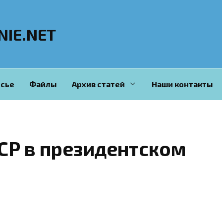
NIE.NET
сье
Файлы
Архив статей
Наши контакты
СР в президентском