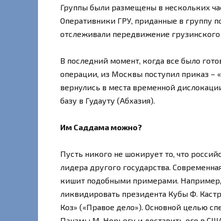
Группы были размещены в нескольких ча
Оперативники ГРУ, приданные в группу п
отслеживали передвижение грузинского 
В последний момент, когда все было гот
операции, из Москвы поступил приказ – 
вернулись в места временной дислокации
базу в Гудауту (Абхазия).
Им Саддама можно?
Пусть никого не шокирует то, что росси
лидера другого государства. Современна
кишит подобными примерами. Например, 
ликвидировать президента Кубы Ф. Кастро
Коз» («Правое дело»). Основной целью с
Панамы М. Норьегу и доставить его в США