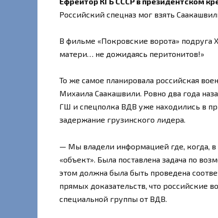
Ефрейтор КГБ СССР в президентском кр
Российский спецназ мог взять Саакашви
В фильме «Покровские ворота» подруга Хо
матери… не дожидаясь перитонитов!»
То же самое планировала российская вое
Михаила Саакашвили. Ровно два года наз
ГШ и спецполка ВДВ уже находились в п
задержание грузинского лидера.
— Мы владели информацией где, когда, в
«объект». Была поставлена задача по воз
этом должна была быть проведена соотве
прямых доказательств, что российские в
специальной группы от ВДВ.