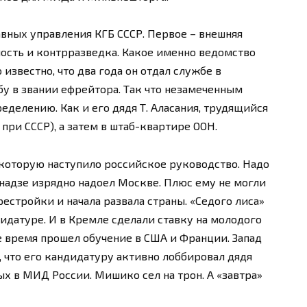
авных управления КГБ СССР. Первое – внешняя
ность и контрразведка. Какое именно ведомство
 известно, что два года он отдал службе в
бу в звании ефрейтора. Так что незамеченным
еделению. Как и его дядя Т. Аласания, трудящийся
при СССР), а затем в штаб-квартире ООН.
а которую наступило российское руководство. Надо
днадзе изрядно надоел Москве. Плюс ему не могли
естройки и начала развала страны. «Седого лиса»
идатуре. И в Кремле сделали ставку на молодого
же время прошел обучение в США и Франции. Запад
, что его кандидатуру активно лоббировал дядя
х в МИД России. Мишико сел на трон. А «завтра»