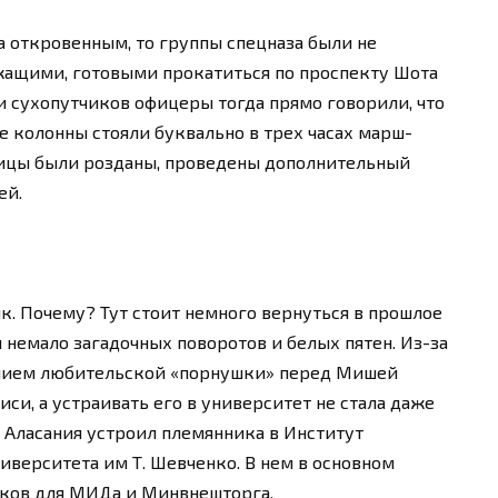
а откровенным, то группы спецназа были не
ащими, готовыми прокатиться по проспекту Шота
и сухопутчиков офицеры тогда прямо говорили, что
е колонны стояли буквально в трех часах марш-
олицы были розданы, проведены дополнительный
ей.
. Почему? Тут стоит немного вернуться в прошлое
 немало загадочных поворотов и белых пятен. Из-за
ением любительской «порнушки» перед Мишей
и, а устраивать его в университет не стала даже
р Аласания устроил племянника в Институт
верситета им Т. Шевченко. В нем в основном
ков для МИДа и Минвнешторга.