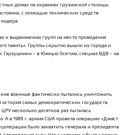
стных домах на окраинах грузинской столицы.
остоянно, с помощью технических средств
лидера.
ово к выдвижению групп на место проведения
«отставить». Группы скрытно вышли из города и
. Гэрэушники – в Южную Осетию, спецназ ВДВ – на
йские военные фактически пытались уничтожить
я история самых демократических государств
ЦРУ несколько десятков раз пыталась
. А в 1989 г. армия США провела операцию «Джаст
пецоперации было захватить генерала и президента
 для предания суду. Что с успехом и было сделано.