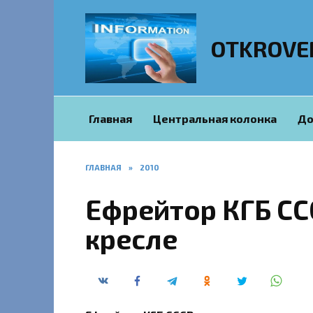
Перейти
к
содержанию
OTKROVE
Главная
Центральная колонка
До
ГЛАВНАЯ
»
2010
Ефрейтор КГБ СС
кресле