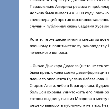
Параллельно Америка решила и проблему
должна была вывести к 2000 году. Можно 
спецопераций против высокопоставленн
случай – публичная казнь Саддама Хусейна
Кстати, те же десантники и спецы из вое
военному и политическому руководству 
чеченского вопроса.
– Около Джохара Дудаева (и это не секре
была предложена схема дезинформации п
плен его оппонента Руслана Лабазанова. 
Старые Атаги, либо в Горагорском. Дудае
большой охраны. Уничтожить его планиро
готовы выдвинуться из Моздока к месту 
решено выпороть публично, а не тихо. Рез