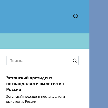
Search
for:
Эстонский президент
поскандалил и вылетел из
России
Эстонский президент поскандалил и
вылетел из России