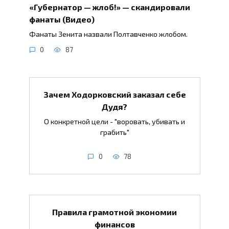
«Губернатор — жлоб!» — скандировали
фанаты (Видео)
Фанаты Зенита назвали Полтавченко жлобом.
0
87
Зачем Ходорковский заказал себе
Дудя?
О конкретной цели - "воровать, убивать и
грабить"
0
78
Правила грамотной экономии
финансов