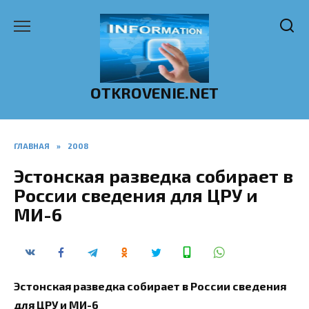
Перейти
к
содержанию
OTKROVENIE.NET
ГЛАВНАЯ
»
2008
Эстонская разведка собирает в
России сведения для ЦРУ и
МИ-6
Эстонская разведка собирает в России сведения
для ЦРУ и МИ-6