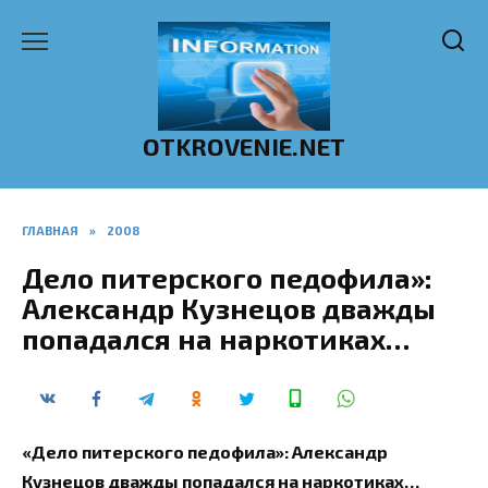
Перейти
к
содержанию
OTKROVENIE.NET
ГЛАВНАЯ
»
2008
Дело питерского педофила»:
Александр Кузнецов дважды
попадался на наркотиках…
«Дело питерского педофила»: Александр
Кузнецов дважды попадался на наркотиках…