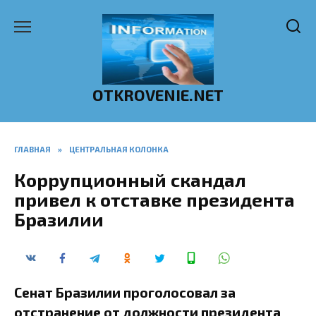
Перейти
к
содержанию
OTKROVENIE.NET
ГЛАВНАЯ
»
ЦЕНТРАЛЬНАЯ КОЛОНКА
Коррупционный скандал
привел к отставке президента
Бразилии
Сенат Бразилии проголосовал за
отстранение от должности президента