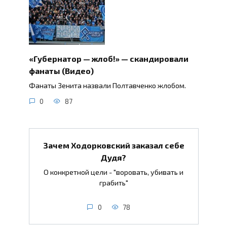
«Губернатор — жлоб!» — скандировали
фанаты (Видео)
Фанаты Зенита назвали Полтавченко жлобом.
0
87
Зачем Ходорковский заказал себе
Дудя?
О конкретной цели - "воровать, убивать и
грабить"
0
78