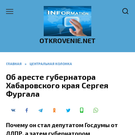
Перейти
к
содержанию
OTKROVENIE.NET
ГЛАВНАЯ
»
ЦЕНТРАЛЬНАЯ КОЛОНКА
Об аресте губернатора
Хабаровского края Сергея
Фургала
Почему он стал депутатом Госдумы от
ЛДПР, а затем губернатором