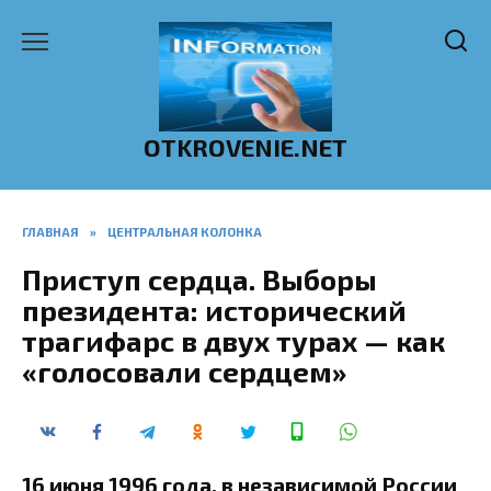
Перейти
к
содержанию
OTKROVENIE.NET
ГЛАВНАЯ
»
ЦЕНТРАЛЬНАЯ КОЛОНКА
Приступ сердца. Выборы
президента: исторический
трагифарс в двух турах — как
«голосовали сердцем»
16 июня 1996 года, в независимой России