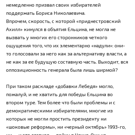
немедленно призвал своих избирателей
поддержать Бориса Николаевича.
Впрочем, скорость, с которой «приднестровский
Ахилл» кинулся в объятия Ельцина, не могла не
вызвать у многих его сторонников четкого
ощущения того, что их элементарно «надули»: они-
то голосовали за него как за альтернативу власти, а
не как за ее будущую составную часть. Выходит, вся
оппозиционность генерала была лишь ширмой?
При таком раскладе «добавки Лебедя» могло,
пожалуй, и не хватить для победы Ельцина во
втором туре. Тем более что были проблемы и с
демократическими избирателями, многие из
которых не могли простить президенту ни
«шоковые реформы», ни «черный октябрь» 1993-го,
ни — и это главное — войну в Чечне. Они не