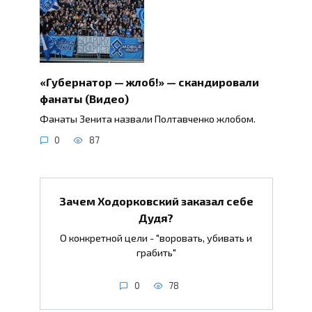
«Губернатор — жлоб!» — скандировали
фанаты (Видео)
Фанаты Зенита назвали Полтавченко жлобом.
0
87
Зачем Ходорковский заказал себе
Дудя?
О конкретной цели - "воровать, убивать и
грабить"
0
78