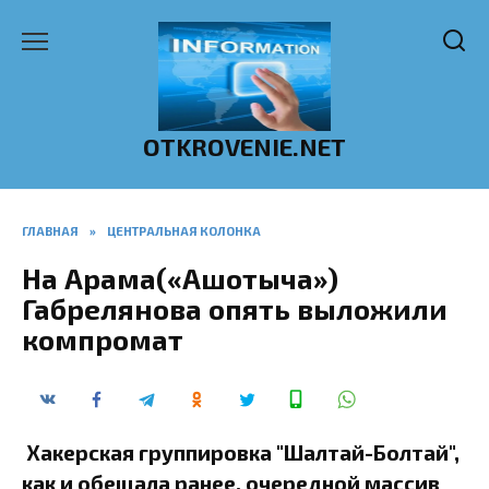
Перейти
к
содержанию
OTKROVENIE.NET
ГЛАВНАЯ
»
ЦЕНТРАЛЬНАЯ КОЛОНКА
На Арама(«Ашотыча»)
Габрелянова опять выложили
компромат
Хакерская группировка "Шалтай-Болтай",
как и обещала ранее, очередной массив