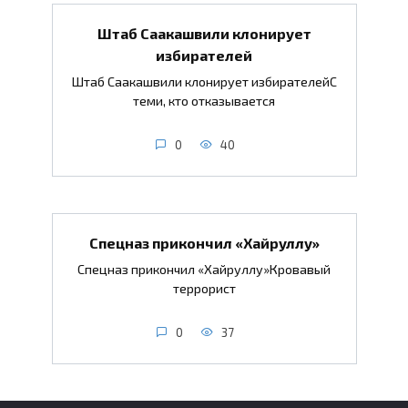
Штаб Саакашвили клонирует
избирателей
Штаб Саакашвили клонирует избирателейС
теми, кто отказывается
0
40
Спецназ прикончил «Хайруллу»
Спецназ прикончил «Хайруллу»Кровавый
террорист
0
37