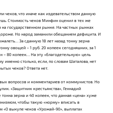
ли чеков, что иначе как издевательством данную
шь. Стоимость чеков Минфин оценил в тех же
я на государственном рынке. На частных рынках
дороже. Но народ заманили обещанием дефицита. И
ожалеть… За сданную 18 лет назад тонну зерна
онну овощей – 1 руб. 20 копеек сегодняшних, за 1
ян – 80 копеек… На эту «благодетельную» цель
у именно столько, если, по словам Шаталова, нет
рытых чеков? Ответа нет.
вых вопросов и комментариев от коммунистов. Но
Кулик. «Защитник крестьянства», Геннадий
 тонна зерна и 40 копеек, что данная «цена» хуже
инизмом, чтобы такую «норму» вписать в
 «О выкупе чеков «Урожай-90», выплатах