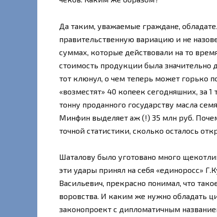
Да таким, уважаемые граждане, обладате
правительственную вариацию и не назове
суммах, которые действовали на то врем
стоимость продукции была значительно 
тот клюнул, о чем теперь может горько п
«возместят» 40 копеек сегодняшних, за 1 т
тонну проданного государству масла сем
Минфин выделяет аж (!) 35 млн руб. Почем
точной статистики, сколько осталось отк
Шаталову было уготовано много щекотли
эти удары принял на себя «единоросс» Г.
Васильевич, прекрасно понимал, что такое
воровства. И каким же нужно обладать ц
законопроект с дипломатичным названием