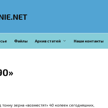
NIE.NET
сье
Файлы
Архив статей
Наши контакты
90»
д тонну зерна «возместят» 40 копеек сегодняшних,