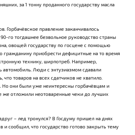
дняшних, за 1 тонну проданного государству масла
дов. Горбачёвское правление заканчивалось
 90-го тогдашнее безвольное руководство страны
рна, овощей государству по госцене с помощью
о гражданину приобрести дефицитные на то время
ктронную технику, ширпотреб. Например,
ть автомобиль. Люди с энтузиазмом сдавали
 что товаров на всех сдатчиков не хватило.
о. Но они были уже неинтересны горбачёвцам и
е же отложили неотоваренные чеки до лучших
 вдруг – лед тронулся? В Госдуму пришел на днях
в и сообщил, что государство готово закрыть тему