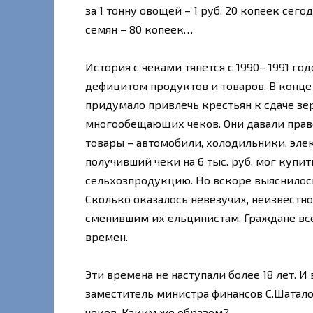
за 1 тонну овощей – 1 руб. 20 копеек сего
семян – 80 копеек…
История с чеками тянется с 1990– 1991 го
дефицитом продуктов и товаров. В конце
придумало привлечь крестьян к сдаче зе
многообещающих чеков. Они давали прав
товары – автомобили, холодильники, эле
получивший чеки на 6 тыс. руб. мог купи
сельхозпродукцию. Но вскоре выяснилось,
Сколько оказалось невезучих, неизвестн
сменившим их ельцинистам. Граждане вс
времен.
Эти времена не наступали более 18 лет. И
заместитель министра финансов С.Шатало
чеков. Каким же образом?