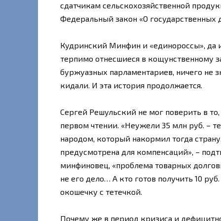
сдатчикам сельскохозяйственной продукц
Федеральный закон «О государственных 
Кудринский Минфин и «единороссы», да и
терпимо отнесшиеся в кощунственному зак
буржуазных парламентариев, ничего не зн
кидали. И эта история продолжается.
Сергей Решульский не мог поверить в то,
первом чтении. «Неужели 35 млн руб. – т
народом, который накормил тогда страну, 
предусмотрена для компенсаций», – подт
минфиновец, «проблема товарных долговы
не его дело… А кто готов получить 10 руб.
окошечку с тетечкой.
Почему же в период кризиса и дефицитн