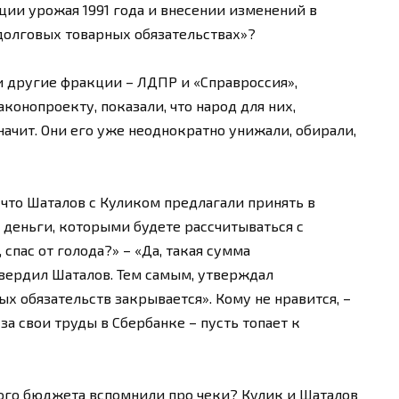
ии урожая 1991 года и внесении изменений в
долговых товарных обязательствах»?
 другие фракции – ЛДПР и «Справроссия»,
онопроекту, показали, что народ для них,
ачит. Они его уже неоднократно унижали, обирали,
 что Шаталов с Куликом предлагали принять в
е деньги, которыми будете рассчитываться с
спас от голода?» – «Да, такая сумма
вердил Шаталов. Тем самым, утверждал
х обязательств закрывается». Кому не нравится, –
 за свои труды в Сбербанке – пусть топает к
ого бюджета вспомнили про чеки? Кулик и Шаталов