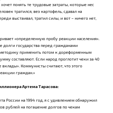
 хочет понять те трудовые затраты, которые нес
ловек тратился, вез картофель, сдавал на
ереди выстаивал, тратил силы, и вот – ничего нет,
ривает «определенную пробу реакции населения».
ие долги государства перед гражданами
е методику применить потом к дореформенным
умму составляют. Если народ проглотит чеки за 40
 вклады». Коммунисты считают, что этого
 реакции граждан.»
иллионера Артема Тарасова:
та России на 1994 год, я с удивлением обнаружил
ов рублей на погашение долгов по чекам