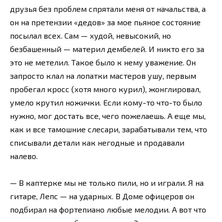
друзья без проблем спрятали меня от начальства, а
он на претензии «дедов» за мое пьяное состояние
посылал всех. Сам — худой, невысокий, но
безбашенный — материл дембелей. И никто его за
это не метелил. Такое было к нему уважение. Он
запросто клал на лопатки мастеров ушу, первым
пробегал кросс (хотя много курил), жонглировал,
умело крутил ножички. Если кому-то что-то было
нужно, мог достать все, чего пожелаешь. А еще мы,
как и все тамошние слесари, зарабатывали тем, что
списывали детали как негодные и продавали
налево.
— В каптерке мы не только пили, но и играли. Я на
гитаре, Лепс — на ударных. В Доме офицеров он
подбирал на фортепиано любые мелодии. А вот что