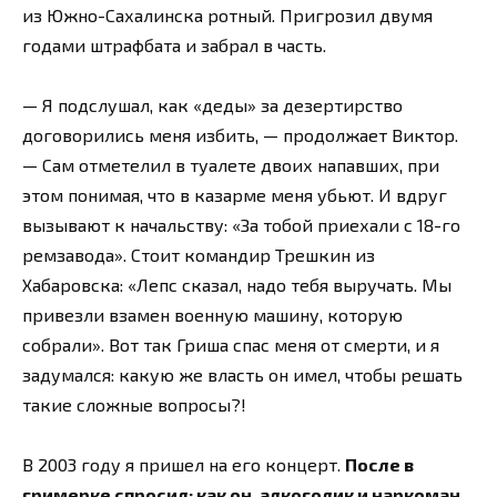
из Южно-Сахалинска ротный. Пригрозил двумя
годами штрафбата и забрал в часть.
— Я подслушал, как «деды» за дезертирство
договорились меня избить, — продолжает Виктор.
— Сам отметелил в туалете двоих напавших, при
этом понимая, что в казарме меня убьют. И вдруг
вызывают к начальству: «За тобой приехали с 18-го
ремзавода». Стоит командир Трешкин из
Хабаровска: «Лепс сказал, надо тебя выручать. Мы
привезли взамен военную машину, которую
собрали». Вот так Гриша спас меня от смерти, и я
задумался: какую же власть он имел, чтобы решать
такие сложные вопросы?!
В 2003 году я пришел на его концерт.
После в
гримерке спросил: как он, алкоголик и наркоман,