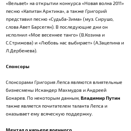
«Вельвеt» на открытии конкурса «Новая волна 2011»
песню «Капитан Арктика», а также Григорий
представил песню «Судьба-Зима» (муз. Сирушо,
слова Авет Барсегян). В последующие дни он
исполнил «Мое весеннее танго» (В.Козина и
С.Стрижова) и «Любовь нас выбирает» (А.Зацепина и
Л.Дербенева).
Спонсоры
Спонсорами Григория Лепса являются влиятельные
бизнесмены Искандер Махмудов и Андреей
Бокарев. По некоторым данным,
Владимир Путин
также является почитателем таланта Лепса и
оказывает ему всяческую поддержку.
Мечтал о карьере военного