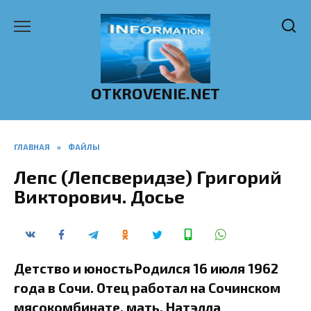
Перейти
к
содержанию
OTKROVENIE.NET
ГЛАВНАЯ
»
ФАЙЛЫ
Лепс (Лепсверидзе) Григорий
Викторович. Досье
Детство и юностьРодился 16 июля 1962
года в Сочи. Отец работал на Сочинском
мясокомбинате, мать, Натэлла