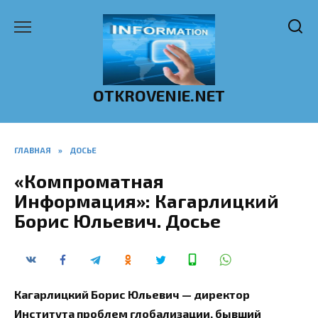
Перейти
к
содержанию
OTKROVENIE.NET
ГЛАВНАЯ
»
ДОСЬЕ
«Компроматная
Информация»: Кагарлицкий
Борис Юльевич. Досье
Кагарлицкий Борис Юльевич — директор
Института проблем глобализации, бывший