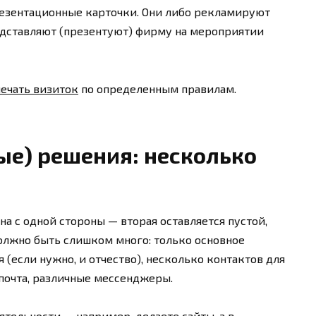
резентационные карточки. Они либо рекламируют
едставляют (презентуют) фирму на мероприятии
печать визиток
по определенным правилам.
ые) решения: несколько
на с одной стороны — вторая оставляется пустой,
олжно быть слишком много: только основное
 (если нужно, и отчество), несколько контактов для
 почта, различные мессенджеры.
тельности — например, делаете сайты, а в