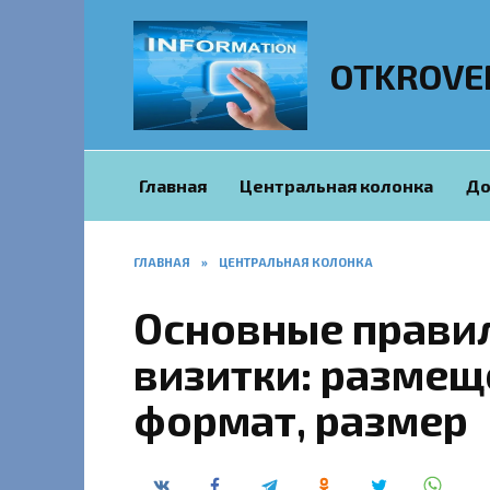
Перейти
к
содержанию
OTKROVE
Главная
Центральная колонка
До
ГЛАВНАЯ
»
ЦЕНТРАЛЬНАЯ КОЛОНКА
Основные прави
визитки: размещ
формат, размер