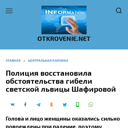
Перейти
к
содержанию
OTKROVENIE.NET
ГЛАВНАЯ
»
ЦЕНТРАЛЬНАЯ КОЛОНКА
Полиция восстановила
обстоятельства гибели
светской львицы Шафировой
Голова и лицо женщины оказались сильно
повреждены при падение, поэтому