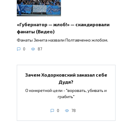
«Губернатор — жлоб!» — скандировали
фанаты (Видео)
Фанаты Зенита назвали Полтавченко жлобом.
0
87
Зачем Ходорковский заказал себе
Дудя?
О конкретной цели - "воровать, убивать и
грабить"
0
78