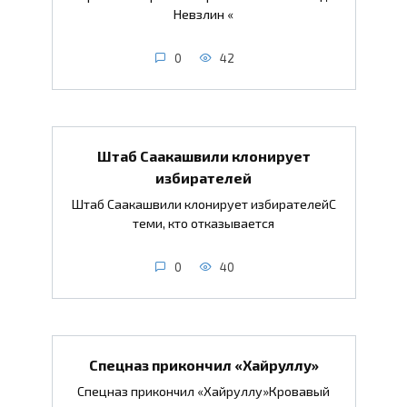
Невзлин «
0
42
Штаб Саакашвили клонирует
избирателей
Штаб Саакашвили клонирует избирателейС
теми, кто отказывается
0
40
Спецназ прикончил «Хайруллу»
Спецназ прикончил «Хайруллу»Кровавый