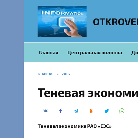
Перейти
к
содержанию
OTKROVE
Главная
Центральная колонка
До
ГЛАВНАЯ
»
2007
Теневая экономи
Теневая экономика РАО «ЕЭС»