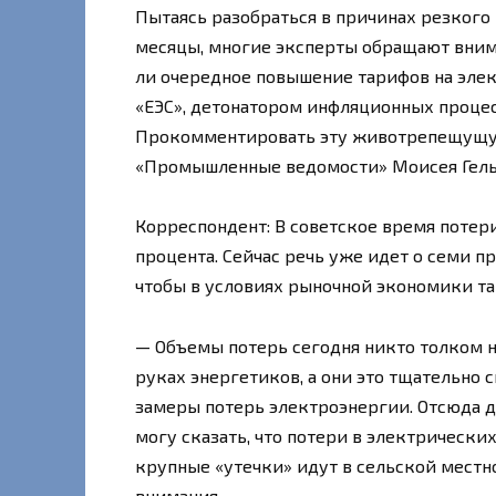
Пытаясь разобраться в причинах резкого 
месяцы, многие эксперты обращают внима
ли очередное повышение тарифов на эле
«ЕЭС», детонатором инфляционных процес
Прокомментировать эту животрепещущую
«Промышленные ведомости» Моисея Гель
Корреспондент: В советское время потер
процента. Сейчас речь уже идет о семи пр
чтобы в условиях рыночной экономики та
— Объемы потерь сегодня никто толком не
руках энергетиков, а они это тщательно 
замеры потерь электроэнергии. Отсюда д
могу сказать, что потери в электрически
крупные «утечки» идут в сельской местно
внимания.