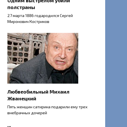
Одним выстрелом убили
полстраны
27 марта 1886 годародился Сергей
Миронович Костриков
Любвеобильный Михаил
Жванецкий
Пять женщин сатирика подарили ему трех
внебрачных дочерей