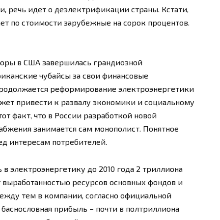
ти, речь идет о деэлектрификации страны. Кстати,
ет по стоимости зарубежные на сорок процентов.
тюры в США завершилась грандиозной
риканские чубайсы за свои финансовые
 продолжается реформирование электроэнергетики
ожет привести к развалу экономики и социальному
от факт, что в России разработкой новой
абжения занимается сам монополист. Понятное
вред интересам потребителей.
 в электроэнергетику до 2010 года 2 триллиона
т выработанностью ресурсов основных фондов и
жду тем в компании, согласно официальной
, баснословная прибыль – почти в полтриллиона