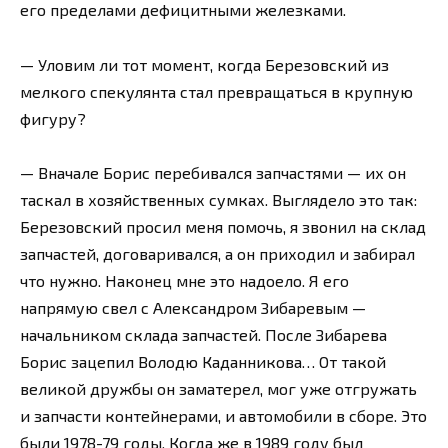
его пределами дефицитными железками.
— Уловим ли тот момент, когда Березовский из
мелкого спекулянта стал превращаться в крупную
фигуру?
— Вначале Борис перебивался запчастями — их он
таскал в хозяйственных сумках. Выглядело это так:
Березовский просил меня помочь, я звонил на склад
запчастей, договаривался, а он приходил и забирал
что нужно. Наконец мне это надоело. Я его
напрямую свел с Александром Зибаревым —
начальником склада запчастей. После Зибарева
Борис зацепил Володю Каданникова… От такой
великой дружбы он заматерел, мог уже отгружать
и запчасти контейнерами, и автомобили в сборе. Это
были 1978-79 годы. Когда же в 1989 году был