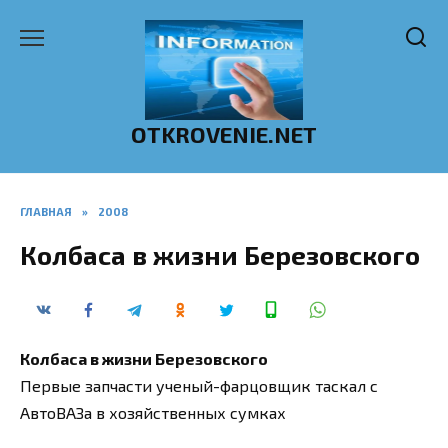
Перейти
к
содержанию
OTKROVENIE.NET
ГЛАВНАЯ
»
2008
Колбаса в жизни Березовского
Колбаса в жизни Березовского
Первые запчасти ученый-фарцовщик таскал с
АвтоВАЗа в хозяйственных сумках