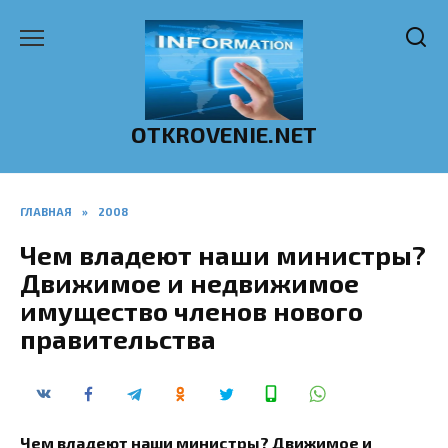
Перейти
к
содержанию
OTKROVENIE.NET
ГЛАВНАЯ
»
2008
Чем владеют наши министры?
Движимое и недвижимое
имущество членов нового
правительства
Чем владеют наши министры? Движимое и