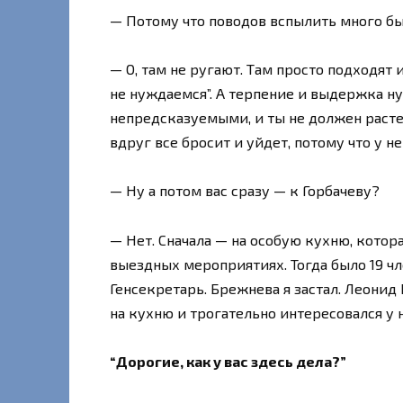
— Потому что поводов вспылить много бы
— О, там не ругают. Там просто подходят 
не нуждаемся”. А терпение и выдержка н
непредсказуемыми, и ты не должен расте
вдруг все бросит и уйдет, потому что у 
— Ну а потом вас сразу — к Горбачеву?
— Нет. Сначала — на особую кухню, котора
выездных мероприятиях. Тогда было 19 ч
Генсекретарь. Брежнева я застал. Леонид 
на кухню и трогательно интересовался у н
“Дорогие, как у вас здесь дела?”