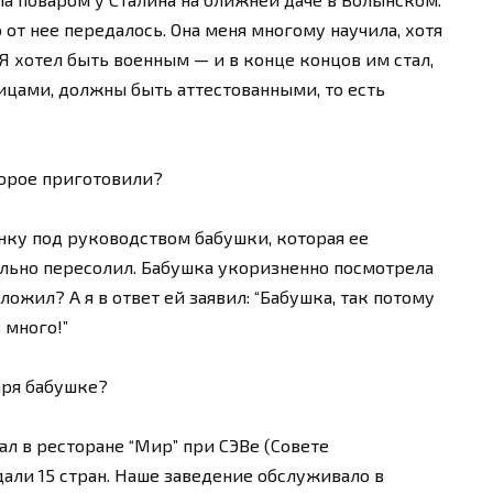
о от нее передалось. Она меня многому научила, хотя
 Я хотел быть военным — и в конце концов им стал,
лицами, должны быть аттестованными, то есть
торое приготовили?
лянку под руководством бабушки, которая ее
ильно пересолил. Бабушка укоризненно посмотрела
оложил? А я в ответ ей заявил: “Бабушка, так потому
 много!”
аря бабушке?
тал в ресторане “Мир” при СЭВе (Совете
али 15 стран. Наше заведение обслуживало в