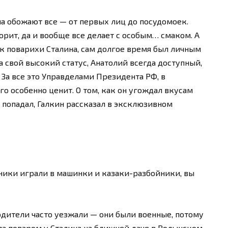
а обожают все — от первых лиц до посудомоек.
ворит, да и вообще все делает с особым… смаком. А
ук поварихи Сталина, сам долгое время был личным
а свой высокий статус, Анатолий всегда доступный,
 За все это Управделами Президента РФ, в
го особенно ценит. О том, как он угождал вкусам
 попадал, Галкин рассказал в эксклюзивном
тники играли в машинки и казаки-разбойники, вы
одители часто уезжали — они были военные, потому
ала поваром у Сталина на ближней даче в Волынском.