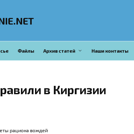
NIE.NET
сье
Файлы
Архив статей
Наши контакты
травили в Киргизии
реты рациона вождей