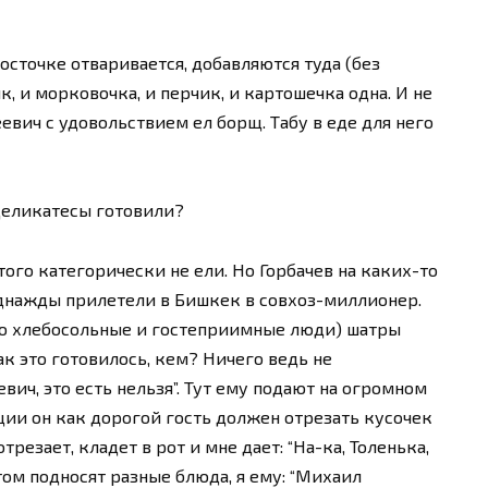
сточке отваривается, добавляются туда (без
 и морковочка, и перчик, и картошечка одна. И не
еевич с удовольствием ел борщ. Табу в еде для него
деликатесы готовили?
того категорически не ели. Но Горбачев на каких-то
Однажды прилетели в Бишкек в совхоз-миллионер.
но хлебосольные и гостеприимные люди) шатры
ак это готовилось, кем? Ничего ведь не
вич, это есть нельзя”. Тут ему подают на огромном
ции он как дорогой гость должен отрезать кусочек
трезает, кладет в рот и мне дает: “На-ка, Толенька,
отом подносят разные блюда, я ему: “Михаил