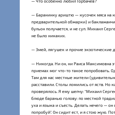
— Что особенно любил Горбачев?
— Баранинку ариштю — кусочек мяса на ко
предварительной обжарки) и баклажанчик,
бульон получается, и не суп. Михаил Серг
не было никаких.
— Змей, лягушек и прочие экзотические 
— Никогда. Ни он, ни Раиса Максимовна э
приемах мог что-то такое попробовать. 
Там для нас местные жители (удивитель
расставили. Столы ломились от яств. Но к
проверялось. Я ему шепчу: “Михаил Сергее
блюде баранью голову: по местной тради
уха и языка и съесть. Делать нечего — он о
попробуй”. Он сидит ест, и я стою жую. П