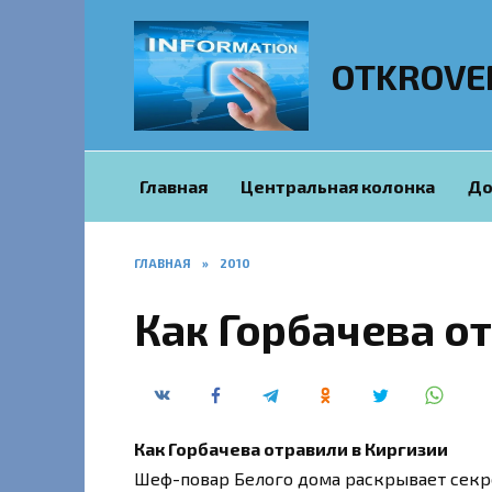
Перейти
к
содержанию
OTKROVE
Главная
Центральная колонка
До
ГЛАВНАЯ
»
2010
Как Горбачева о
Как Горбачева отравили в Киргизии
Шеф-повар Белого дома раскрывает сек