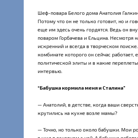
Шеф-повара Белого дома Анатолия Галкин
Потому что он не только готовит, но и го
еще им здесь очень гордятся. Ведь он вн
поваром Горбачева и Ельцина. Несмотря н
искренний и всегда в творческом поиске.
комбинате которого он сейчас работает, е
политической элиты и в какие переплеты
интервью.
“Бабушка кормила меня и Сталина”
— Анатолий, в детстве, когда ваши сверс
крутились на кухне возле мамы?
— Точно, но только около бабушки. Мои р
я жил в основном с ней. А бабушка работ