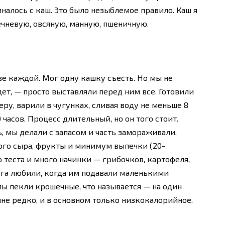
налось с каш. Это было незыблемое правило. Каш я
ечневую, овсяную, манную, пшеничную.
ве каждой. Мог одну кашку съесть. Но мы не
ет, — просто выставляли перед ним все. Готовили
еру, варили в чугунках, сливая воду не меньше 8
 часов. Процесс длительный, но он того стоит.
, мы делали с запасом и часть замораживали.
ого сыра, фрукты и минимум выпечки (20-
 теста и много начинки — грибочков, картофеля,
руга любили, когда им подавали маленькими
ы пекли крошечные, что называется — на один
не редко, и в основном только низкокалорийное.