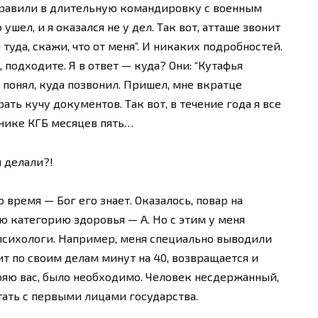
аправили в длительную командировку с военным
шел, и я оказался не у дел. Так вот, атташе звонит
 туда, скажи, что от меня”. И никаких подробностей.
, подходите. Я в ответ — куда? Они: “Кутафья
 понял, куда позвонил. Пришел, мне вкратце
ать кучу документов. Так вот, в течение года я все
нике КГБ месяцев пять…
 делали?!
 время — Бог его знает. Оказалось, повар на
 категорию здоровья — А. Но с этим у меня
 психологи. Например, меня специально выводили
ит по своим делам минут на 40, возвращается и
еряю вас, было необходимо. Человек несдержанный,
ать с первыми лицами государства.